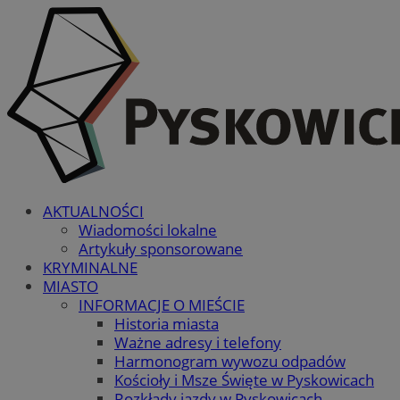
AKTUALNOŚCI
Wiadomości lokalne
Artykuły sponsorowane
KRYMINALNE
MIASTO
INFORMACJE O MIEŚCIE
Historia miasta
Ważne adresy i telefony
Harmonogram wywozu odpadów
Kościoły i Msze Święte w Pyskowicach
Rozkłady jazdy w Pyskowicach