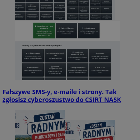
Fałszywe SMS-y, e-maile i strony. Tak
zgłosisz cyberoszustwo do CSIRT NASK