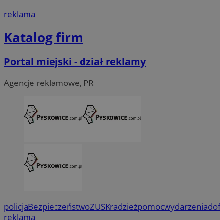
reklama
Katalog firm
Portal miejski - dział reklamy
Agencje reklamowe, PR
policja
Bezpieczeństwo
ZUS
Kradzież
pomoc
wydarzenia
do
reklama