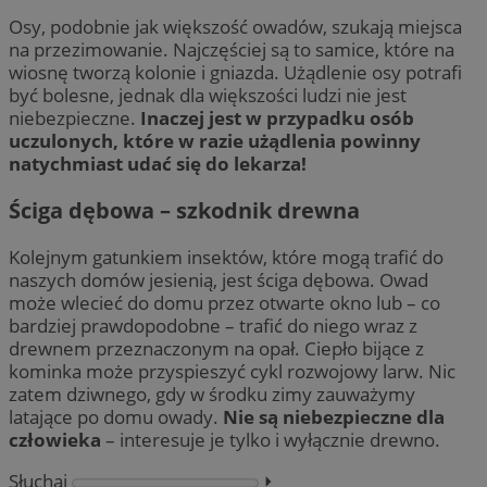
Osy, podobnie jak większość owadów, szukają miejsca
na przezimowanie. Najczęściej są to samice, które na
wiosnę tworzą kolonie i gniazda. Użądlenie osy potrafi
być bolesne, jednak dla większości ludzi nie jest
niebezpieczne.
Inaczej jest w przypadku osób
uczulonych, które w razie użądlenia powinny
natychmiast udać się do lekarza!
Ściga dębowa – szkodnik drewna
Kolejnym gatunkiem insektów, które mogą trafić do
naszych domów jesienią, jest ściga dębowa. Owad
może wlecieć do domu przez otwarte okno lub – co
bardziej prawdopodobne – trafić do niego wraz z
drewnem przeznaczonym na opał. Ciepło bijące z
kominka może przyspieszyć cykl rozwojowy larw. Nic
zatem dziwnego, gdy w środku zimy zauważymy
latające po domu owady.
Nie są niebezpieczne dla
człowieka
– interesuje je tylko i wyłącznie drewno.
Słuchaj
⏵︎