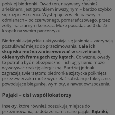
polskiej biedronki. Owad ten, nazywany również
arlekinem, jest gatunkiem inwazyjnym – bardzo szybko
się rozprzestrzenia. Występuje w wielu barwnych
odmianach – od czerwonego, pomarańczowego, przez
żółty, na czarnym kończąc. Może posiadać od 0 do 23
kropek na swoim pancerzyku.
Biedronki azjatyckie uaktywniają się jesienią – zaczynają
poszukiwać miejsc do przezimowania.
Całe ich
skupiska można zaobserwować w szczelinach,
okiennych framugach czy kątach
. Co ważne, owady
te potrafią być niebezpieczne – ich ugryzienie może
wywoływać reakcję alergiczną. Bardziej jednak
zagrażają zwierzętom; biedronka azjatycka połknięta
przez zwierzaka może wydzielać substancje toksyczne,
powodujące biegunkę, wymioty, a nawet owrzodzenia.
Pająki – cisi współlokatorzy
Insekty, które również poszukują miejsca do
przezimowania, to dobrze nam znane pająki.
Kątniki,