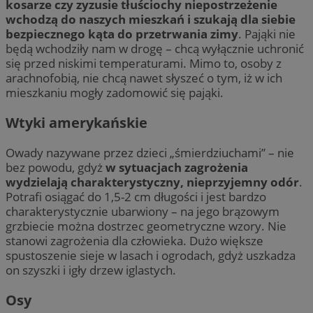
kosarze czy zyzusie tłuściochy niepostrzeżenie
wchodzą do naszych mieszkań i szukają dla siebie
bezpiecznego kąta do przetrwania zimy
. Pająki nie
będą wchodziły nam w drogę – chcą wyłącznie uchronić
się przed niskimi temperaturami. Mimo to, osoby z
arachnofobią, nie chcą nawet słyszeć o tym, iż w ich
mieszkaniu mogły zadomowić się pająki.
Wtyki amerykańskie
Owady nazywane przez dzieci „śmierdziuchami” – nie
bez powodu, gdyż
w sytuacjach zagrożenia
wydzielają charakterystyczny, nieprzyjemny odór
.
Potrafi osiągać do 1,5-2 cm długości i jest bardzo
charakterystycznie ubarwiony – na jego brązowym
grzbiecie można dostrzec geometryczne wzory. Nie
stanowi zagrożenia dla człowieka. Dużo większe
spustoszenie sieje w lasach i ogrodach, gdyż uszkadza
on szyszki i igły drzew iglastych.
Osy