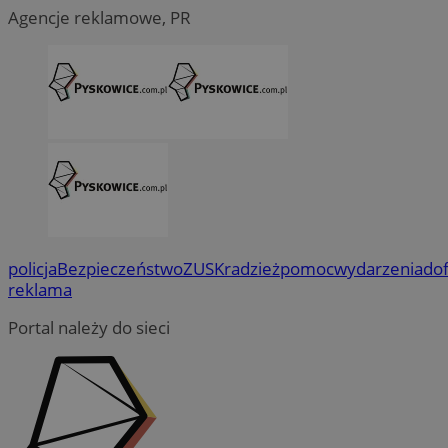
Agencje reklamowe, PR
policja
Bezpieczeństwo
ZUS
Kradzież
pomoc
wydarzenia
do
reklama
Portal należy do sieci