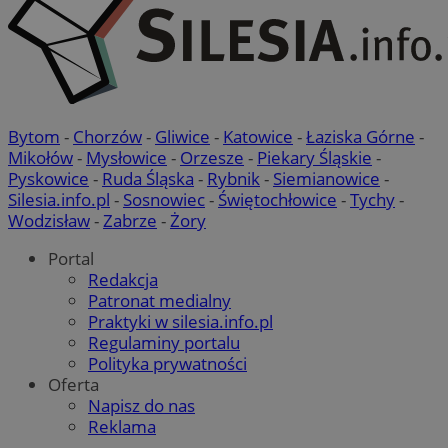
Bytom
-
Chorzów
-
Gliwice
-
Katowice
-
Łaziska Górne
-
Mikołów
-
Mysłowice
-
Orzesze
-
Piekary Śląskie
-
Pyskowice
-
Ruda Śląska
-
Rybnik
-
Siemianowice
-
Silesia.info.pl
-
Sosnowiec
-
Świętochłowice
-
Tychy
-
Wodzisław
-
Zabrze
-
Żory
Portal
Redakcja
Patronat medialny
Praktyki w silesia.info.pl
Regulaminy portalu
Polityka prywatności
Oferta
Napisz do nas
Reklama