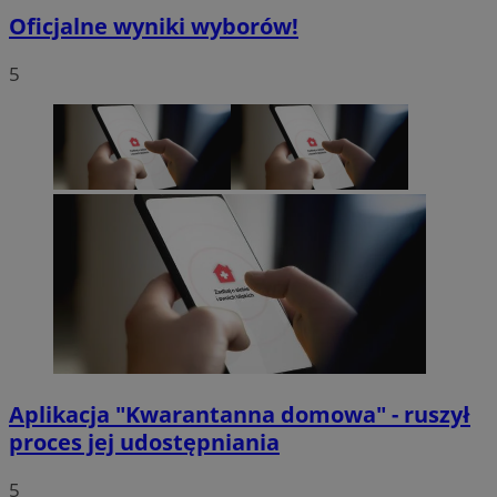
Oficjalne wyniki wyborów!
5
Aplikacja "Kwarantanna domowa" - ruszył
proces jej udostępniania
5