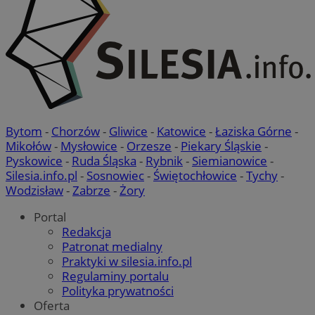
Bytom
-
Chorzów
-
Gliwice
-
Katowice
-
Łaziska Górne
-
Mikołów
-
Mysłowice
-
Orzesze
-
Piekary Śląskie
-
Pyskowice
-
Ruda Śląska
-
Rybnik
-
Siemianowice
-
Silesia.info.pl
-
Sosnowiec
-
Świętochłowice
-
Tychy
-
Wodzisław
-
Zabrze
-
Żory
Portal
Redakcja
Patronat medialny
Praktyki w silesia.info.pl
Regulaminy portalu
Polityka prywatności
Oferta