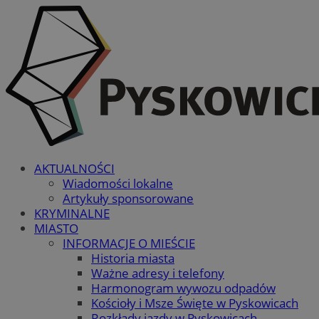
AKTUALNOŚCI
Wiadomości lokalne
Artykuły sponsorowane
KRYMINALNE
MIASTO
INFORMACJE O MIEŚCIE
Historia miasta
Ważne adresy i telefony
Harmonogram wywozu odpadów
Kościoły i Msze Święte w Pyskowicach
Rozkłady jazdy w Pyskowicach