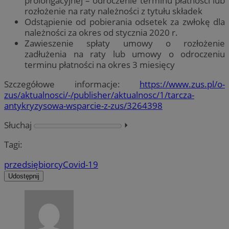
prolongacyjnej – odroczenie terminu płatności lub
rozłożenie na raty należności z tytułu składek
Odstąpienie od pobierania odsetek za zwłokę dla
należności za okres od stycznia 2020 r.
Zawieszenie spłaty umowy o rozłożenie
zadłużenia na raty lub umowy o odroczeniu
terminu płatności na okres 3 miesięcy
Szczegółowe informacje:
https://www.zus.pl/o-
zus/aktualnosci/-/publisher/aktualnosc/1/tarcza-
antykryzysowa-wsparcie-z-zus/3264398
Słuchaj
⏵︎
Tagi:
przedsiębiorcy
Covid-19
Udostępnij