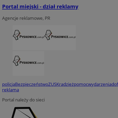
Portal miejski - dział reklamy
Agencje reklamowe, PR
policja
Bezpieczeństwo
ZUS
Kradzież
pomoc
wydarzenia
do
reklama
Portal należy do sieci