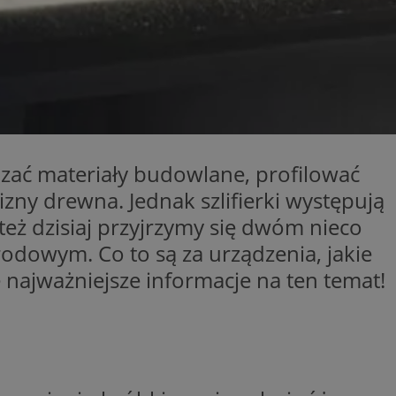
yfikator sesji.
yfikator sesji.
yfikator sesji.
o przechowywania
watności dla ich
dane dotyczące zgody
i i ustawienia
 preferencje zostaną
ch.
adzać materiały budowlane, profilować
ez usługę Cookie-
eferencji
zny drewna. Jednak szlifierki występują
 pliki cookie. Jest
Cookie-Script.com
też dzisiaj przyjrzymy się dwóm nieco
rodowym. Co to są za urządzenia, jakie
ania ludzi i botów.
ernetowej, ponieważ
 najważniejsze informacje na ten temat!
aportów na temat
towej.
ania ludzi i botów.
ernetowej, ponieważ
aportów na temat
towej.