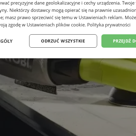
wać precyzyjne dane geolokalizacyjne i cechy urządzenia. Twoje
tryny. Niektórzy dostawcy mogą opierać się na prawnie uzasadnio
ie; masz prawo sprzeciwić się temu w
Ustawieniach reklam
. Może
woją zgodę w
Ustawieniach plików cookie
.
Polityka prywatności
EGÓŁY
ODRZUĆ WSZYSTKIE
PRZEJDŹ 
Wydajność
Targetowanie
Funkcjonalność
Ni
ezbędne
Wydajność
Targetowanie
Funkcjonalność
Niesklasyfikow
ie umożliwiają korzystanie z podstawowych funkcji strony internetowej, takich jak log
Bez niezbędnych plików cookie nie można prawidłowo korzystać ze strony internetowe
Provider
/
Okres
Opis
Domena
przechowywania