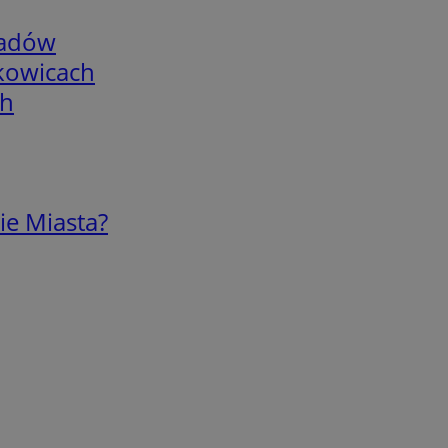
adów
skowicach
ch
ie Miasta?