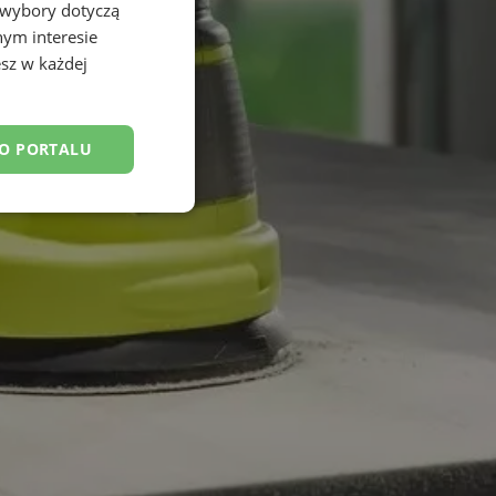
 wybory dotyczą
nym interesie
sz w każdej
DO PORTALU
esklasyfikowane
ane
owanie użytkownika i
j.