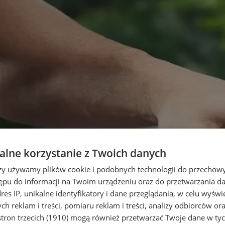
lne korzystanie z Twoich danych
rzy używamy plików cookie i podobnych technologii do przechow
ępu do informacji na Twoim urządzeniu oraz do przetwarzania 
dres IP, unikalne identyfikatory i dane przeglądania, w celu wyświ
h reklam i treści, pomiaru reklam i treści, analizy odbiorców or
tron trzecich (1910)
mogą również przetwarzać Twoje dane w tych