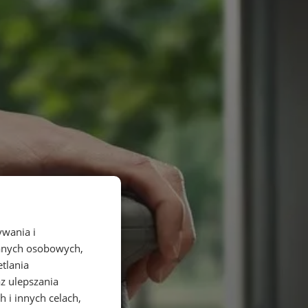
ywania i
danych osobowych,
etlania
az ulepszania
 i innych celach,