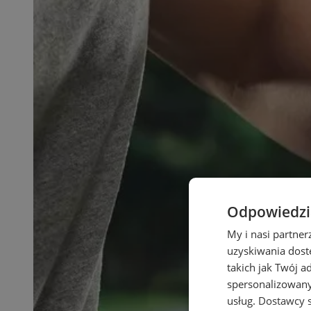
Odpowiedzia
My i nasi partne
uzyskiwania dost
takich jak Twój a
spersonalizowanyc
usług.
Dostawcy s