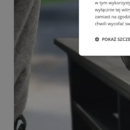
w tym wykorzysty
wyłącznie tej wi
zamiast na zgodz
chwili wycofać s
POKAŻ SZCZ
Niezbędne
Ni
Niezbędne pliki cook
zarządzanie kontem. 
Nazwa