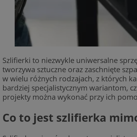
SessID
QeSessID
MvSessID
VISITOR_PRIVACY_
Szlifierki to niezwykle uniwersalne spr
CookieScriptConse
tworzywa sztuczne oraz zaschnięte szpa
w wielu różnych rodzajach, z których ka
bardziej specjalistycznym wariantom, c
__cf_bm
projekty można wykonać przy ich pomocy
__cf_bm
Co to jest szlifierka mi