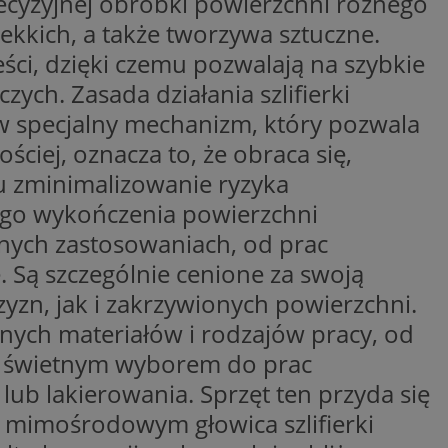
recyzyjnej obróbki powierzchni różnego
ywania
Opis
lekkich, a także tworzywa sztuczne.
eści, dzięki czemu pozwalają na szybkie
formacji o tym, jak
zych. Zasada działania szlifierki
wej, na przykład
leClick (którego
godnie
y wiadomości o
a, czy przeglądarka
w specjalny mechanizm, który pozwala
h. Informacje te
ookie.
trony internetowej
ciej, oznacza to, że obraca się,
 Doubleclick i
 użytkownik
a zaangażowania
lu zminimalizowanie ryzyka
 oraz wszelkie
ową, pomagając
 zobaczyć przed
lizować wydajność
zego wykończenia powierzchni
Tube w celu
nych zastosowaniach, od prac
nalytics do
.
 Są szczególnie cenione za swoją
ube, aby śledzić
ny do śledzenia i
ów z YouTube
yzn, jak i zakrzywionych powierzchni.
mat interakcji
reślić, czy
ny internetowej w
y starej wersji
nych materiałów i rodzajów pracy, od
wą świetnym wyborem do prac
gle Universal
a serii produktów
 powszechnie
asie rzeczywistym
b lakierowania. Sprzęt ten przyda się
ik cookie służy do
zez przypisanie
tora klienta. Jest
m mimośrodowym głowica szlifierki
wdrażaniem funkcji
 witrynie i służy
ontrolować, które
cych, sesji i
ą wyświetlane