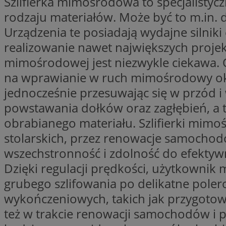
Szlifierka mimośrodowa to specjalistyc
Nazwa
rodzaju materiałów. Może być to m.in. d
Nazwa
ustat_y6rnhl0sgwc
Nazwa
Urządzenia te posiadają wydajne silniki
ustat_qtixygjb9ub
ustat_gid
realizowanie nawet największych projektó
test_cookie
__Secure-YNID
mimośrodowej jest niezwykle ciekawa. 
ustat_ucijhkzXjde3
na wprawianie w ruch mimośrodowy okrągł
IDE
ustat_9myf32XcXje
__eoi
jednocześnie przesuwając się w przód i
ustat_e1fXggjnd6q
powstawania dołków oraz zagłębień, a 
ustat_ugr1v6n1xr
YSC
obrabianego materiału. Szlifierki mi
_ga_KRG642HW80
ustat_0qdml9jpb4p
stolarskich, przez renowacje samochod
ustat_a7pd4yq9deX
VISITOR_INFO1_LIV
__gpi
wszechstronność i zdolność do efektywn
ustat_icx3j72fr3j1j
Dzięki regulacji prędkości, użytkowni
ustat_h2aqrz9xfljy
grubego szlifowania po delikatne pole
_ga
_fbp
wykończeniowych, takich jak przygotow
też w trakcie renowacji samochodów i p
__Secure-
ROLLOUT_TOKEN