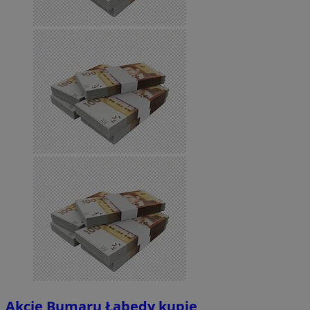
Akcje Bumaru Łabędy kupię