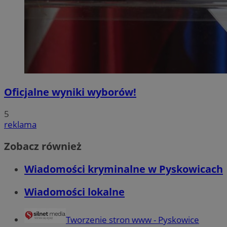
Oficjalne wyniki wyborów!
5
reklama
Zobacz również
Wiadomości kryminalne w Pyskowicach
Wiadomości lokalne
Tworzenie stron www - Pyskowice