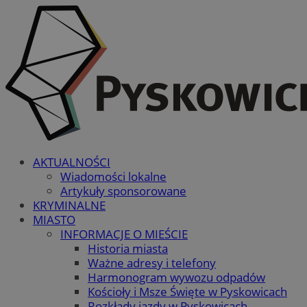
AKTUALNOŚCI
Wiadomości lokalne
Artykuły sponsorowane
KRYMINALNE
MIASTO
INFORMACJE O MIEŚCIE
Historia miasta
Ważne adresy i telefony
Harmonogram wywozu odpadów
Kościoły i Msze Święte w Pyskowicach
Rozkłady jazdy w Pyskowicach