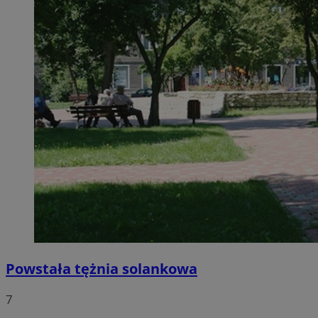
Powstała tężnia solankowa
7