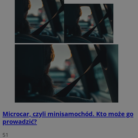
Microcar, czyli minisamochód. Kto może go
prowadzić?
51