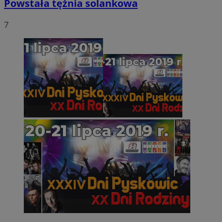
Powstała tężnia solankowa
7