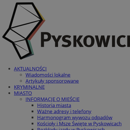
AKTUALNOŚCI
Wiadomości lokalne
Artykuły sponsorowane
KRYMINALNE
MIASTO
INFORMACJE O MIEŚCIE
Historia miasta
Ważne adresy i telefony
Harmonogram wywozu odpadów
Kościoły i Msze Święte w Pyskowicach
Rozkłady jazdy w Pyskowicach