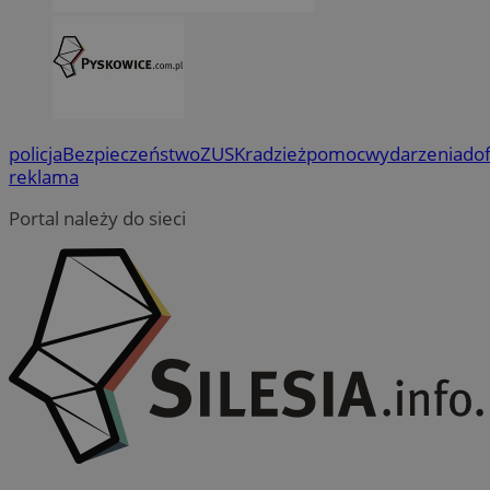
policja
Bezpieczeństwo
ZUS
Kradzież
pomoc
wydarzenia
do
reklama
Portal należy do sieci