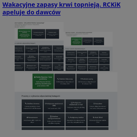
Wakacyjne zapasy krwi topnieją. RCKiK
apeluje do dawców