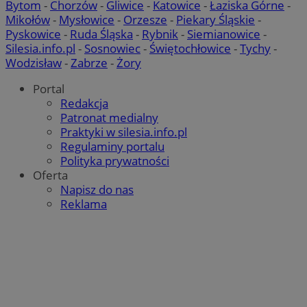
Bytom
-
Chorzów
-
Gliwice
-
Katowice
-
Łaziska Górne
-
Mikołów
-
Mysłowice
-
Orzesze
-
Piekary Śląskie
-
Pyskowice
-
Ruda Śląska
-
Rybnik
-
Siemianowice
-
Silesia.info.pl
-
Sosnowiec
-
Świętochłowice
-
Tychy
-
Wodzisław
-
Zabrze
-
Żory
Portal
Redakcja
Patronat medialny
Praktyki w silesia.info.pl
Regulaminy portalu
Polityka prywatności
Oferta
Napisz do nas
Reklama