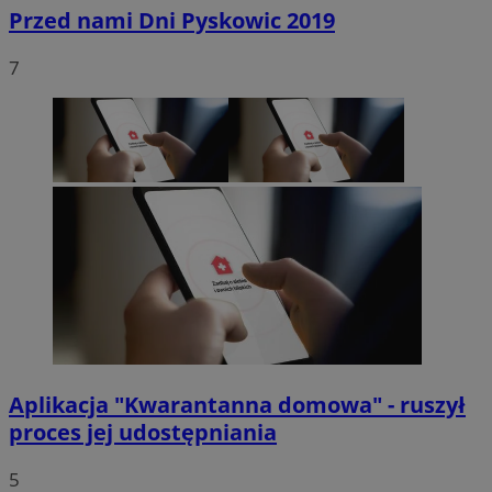
Przed nami Dni Pyskowic 2019
7
Aplikacja "Kwarantanna domowa" - ruszył
proces jej udostępniania
5