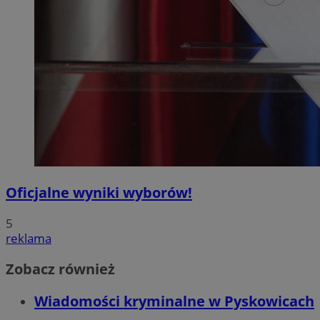
Oficjalne wyniki wyborów!
5
reklama
Zobacz również
Wiadomości kryminalne w Pyskowicach