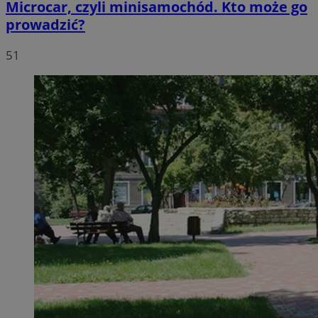
Microcar, czyli minisamochód. Kto może go
prowadzić?
51