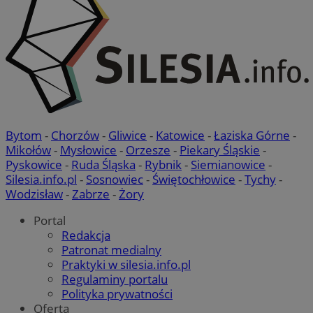
Bytom
-
Chorzów
-
Gliwice
-
Katowice
-
Łaziska Górne
-
Mikołów
-
Mysłowice
-
Orzesze
-
Piekary Śląskie
-
Pyskowice
-
Ruda Śląska
-
Rybnik
-
Siemianowice
-
Silesia.info.pl
-
Sosnowiec
-
Świętochłowice
-
Tychy
-
Wodzisław
-
Zabrze
-
Żory
Portal
Redakcja
Patronat medialny
Praktyki w silesia.info.pl
Regulaminy portalu
Polityka prywatności
Oferta