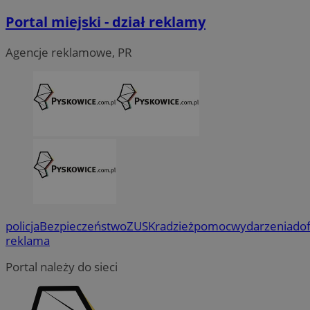
Portal miejski - dział reklamy
Agencje reklamowe, PR
policja
Bezpieczeństwo
ZUS
Kradzież
pomoc
wydarzenia
do
reklama
Portal należy do sieci