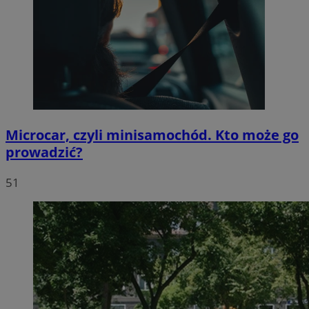
Microcar, czyli minisamochód. Kto może go
prowadzić?
51