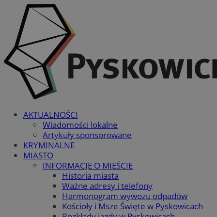
AKTUALNOŚCI
Wiadomości lokalne
Artykuły sponsorowane
KRYMINALNE
MIASTO
INFORMACJE O MIEŚCIE
Historia miasta
Ważne adresy i telefony
Harmonogram wywozu odpadów
Kościoły i Msze Święte w Pyskowicach
Rozkłady jazdy w Pyskowicach