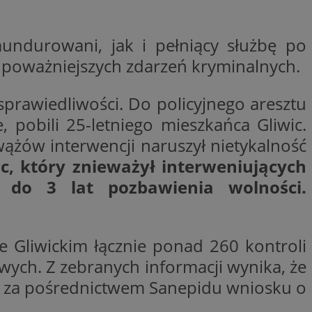
ywania
Opis
undurowani, jak i pełniący służbę po
formacji o tym, jak
 poważniejszych zdarzeń kryminalnych.
wej, na przykład
leClick (którego
godnie
y wiadomości o
a, czy przeglądarka
h. Informacje te
ookie.
trony internetowej
 sprawiedliwości. Do policyjnego aresztu
 Doubleclick i
 użytkownik
, pobili 25-letniego mieszkańca Gliwic.
a zaangażowania
 oraz wszelkie
ową, pomagając
 zobaczyć przed
ążów interwencji naruszył nietykalność
lizować wydajność
c, który znieważył interweniujących
Tube w celu
nalytics do
.
 do 3 lat pozbawienia wolności.
ube, aby śledzić
ny do śledzenia i
ów z YouTube
mat interakcji
reślić, czy
ny internetowej w
y starej wersji
 Gliwickim łącznie ponad 260 kontroli
gle Universal
a serii produktów
 powszechnie
wych. Z zebranych informacji wynika, że
asie rzeczywistym
ik cookie służy do
zez przypisanie
em za pośrednictwem Sanepidu wniosku o
tora klienta. Jest
wdrażaniem funkcji
 witrynie i służy
ontrolować, które
cych, sesji i
ą wyświetlane