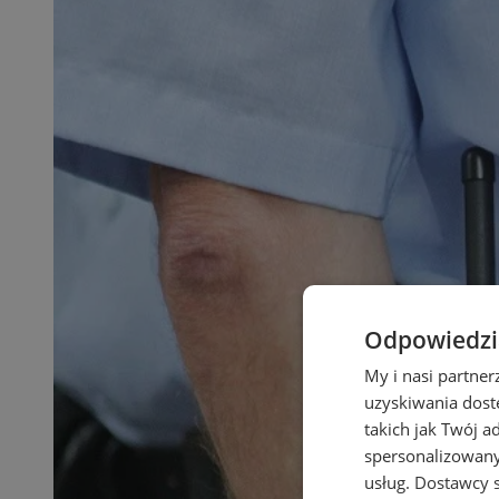
Odpowiedzia
My i nasi partne
uzyskiwania dost
takich jak Twój a
spersonalizowanyc
usług.
Dostawcy s