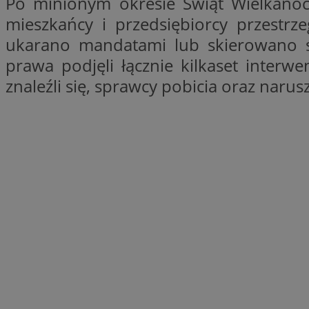
Po minionym okresie Świąt Wielkano
SessID
mieszkańcy i przedsiębiorcy przestr
QeSessID
ukarano mandatami lub skierowano s
MvSessID
prawa podjęli łącznie kilkaset interw
VISITOR_PRIVACY_
znaleźli się, sprawcy pobicia oraz narus
CookieScriptConse
__cf_bm
__cf_bm