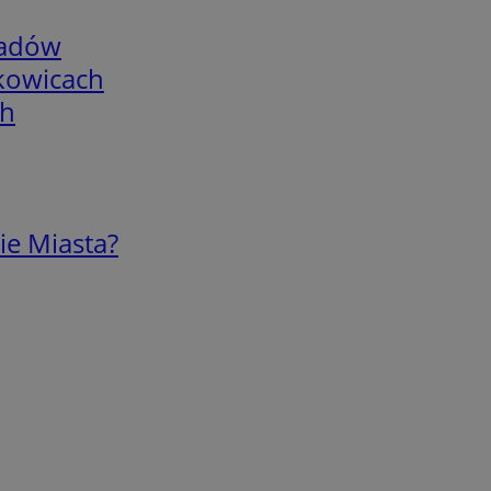
adów
skowicach
ch
ie Miasta?