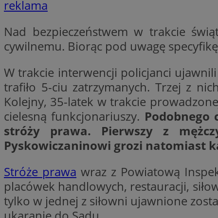
reklama
Nazwa
Nazwa
ustat_y6rnhl0sgwc
Nazwa
Nad bezpieczeństwem w trakcie świąt
ustat_qtixygjb9ub
ustat_gid
cywilnemu. Biorąc pod uwagę specyfikę
test_cookie
__Secure-YNID
ustat_ucijhkzXjde3
W trakcie interwencji policjanci ujawni
IDE
ustat_9myf32XcXje
trafiło 5-ciu zatrzymanych. Trzej z ni
__eoi
ustat_e1fXggjnd6q
Kolejny, 35-latek w trakcie prowadzon
ustat_ugr1v6n1xr
cielesną funkcjonariuszy.
Podobnego c
YSC
_ga_KRG642HW80
ustat_0qdml9jpb4p
stróży prawa. Pierwszy z mężcz
ustat_a7pd4yq9deX
VISITOR_INFO1_LIV
__gpi
Pyskowiczaninowi grozi natomiast ka
ustat_icx3j72fr3j1j
ustat_h2aqrz9xfljy
Stróże prawa
wraz z Powiatową Inspekc
_ga
_fbp
placówek handlowych, restauracji, siło
tylko w jednej z siłowni ujawnione zo
__Secure-
ROLLOUT_TOKEN
ukaranie do Sądu.