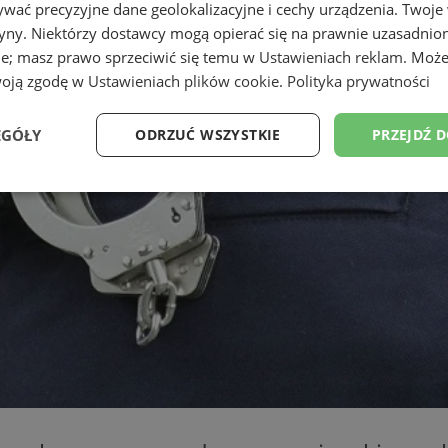
wać precyzyjne dane geolokalizacyjne i cechy urządzenia. Twoje
tryny. Niektórzy dostawcy mogą opierać się na prawnie uzasadnio
ie; masz prawo sprzeciwić się temu w
Ustawieniach reklam
. Może
woją zgodę w
Ustawieniach plików cookie
.
Polityka prywatności
EGÓŁY
ODRZUĆ WSZYSTKIE
PRZEJDŹ 
Wydajność
Targetowanie
Funkcjonalność
Ni
ezbędne
Wydajność
Targetowanie
Funkcjonalność
Niesklasyfikow
ie umożliwiają korzystanie z podstawowych funkcji strony internetowej, takich jak log
Bez niezbędnych plików cookie nie można prawidłowo korzystać ze strony internetowe
Provider
/
Okres
Opis
Domena
przechowywania