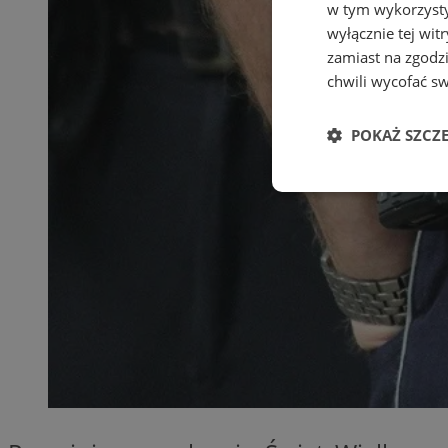
w tym wykorzysty
wyłącznie tej wi
zamiast na zgodz
chwili wycofać s
POKAŻ SZCZ
Niezbędne
Ni
Niezbędne pliki cook
zarządzanie kontem. 
Nazwa