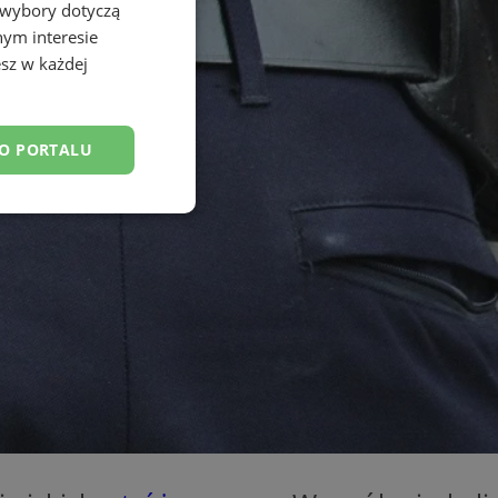
 wybory dotyczą
nym interesie
sz w każdej
DO PORTALU
esklasyfikowane
ane
owanie użytkownika i
j.