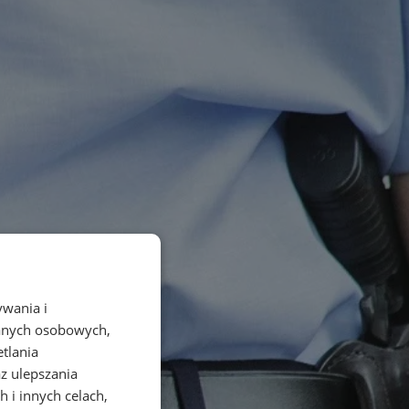
ywania i
danych osobowych,
etlania
az ulepszania
 i innych celach,