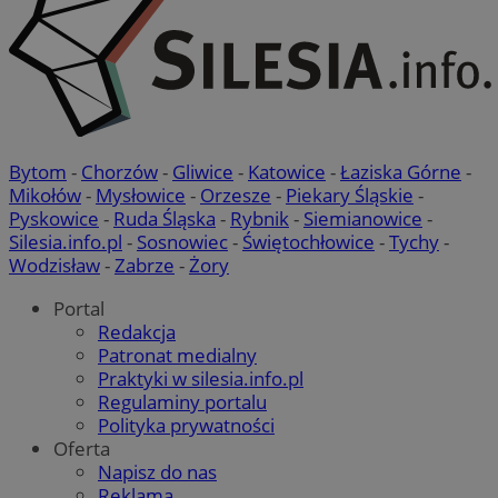
Bytom
-
Chorzów
-
Gliwice
-
Katowice
-
Łaziska Górne
-
Mikołów
-
Mysłowice
-
Orzesze
-
Piekary Śląskie
-
Pyskowice
-
Ruda Śląska
-
Rybnik
-
Siemianowice
-
Silesia.info.pl
-
Sosnowiec
-
Świętochłowice
-
Tychy
-
Wodzisław
-
Zabrze
-
Żory
Portal
Redakcja
Patronat medialny
Praktyki w silesia.info.pl
Regulaminy portalu
Polityka prywatności
Oferta
Napisz do nas
Reklama