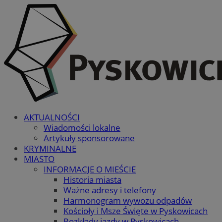
AKTUALNOŚCI
Wiadomości lokalne
Artykuły sponsorowane
KRYMINALNE
MIASTO
INFORMACJE O MIEŚCIE
Historia miasta
Ważne adresy i telefony
Harmonogram wywozu odpadów
Kościoły i Msze Święte w Pyskowicach
Rozkłady jazdy w Pyskowicach