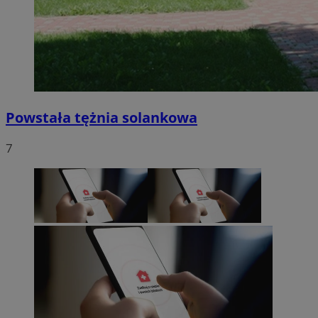
Powstała tężnia solankowa
7