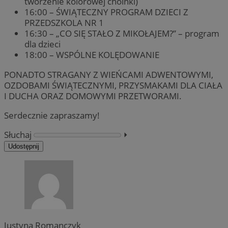
tworzenie kolorowej choinki)
16:00 – ŚWIĄTECZNY PROGRAM DZIECI Z
PRZEDSZKOLA NR 1
16:30 – „CO SIĘ STAŁO Z MIKOŁAJEM?” – program
dla dzieci
18:00 – WSPÓLNE KOLĘDOWANIE
PONADTO STRAGANY Z WIEŃCAMI ADWENTOWYMI,
OZDOBAMI ŚWIĄTECZNYMI, PRZYSMAKAMI DLA CIAŁA
I DUCHA ORAZ DOMOWYMI PRZETWORAMI.
Serdecznie zapraszamy!
Słuchaj
⏵︎
Udostępnij
Justyna Romanczyk