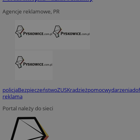
Agencje reklamowe, PR
policja
Bezpieczeństwo
ZUS
Kradzież
pomoc
wydarzenia
do
reklama
Portal należy do sieci