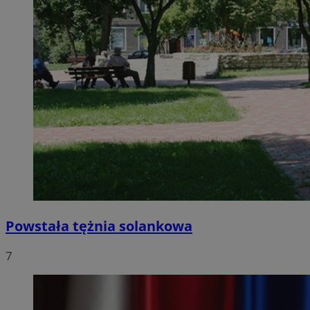
Powstała tężnia solankowa
7