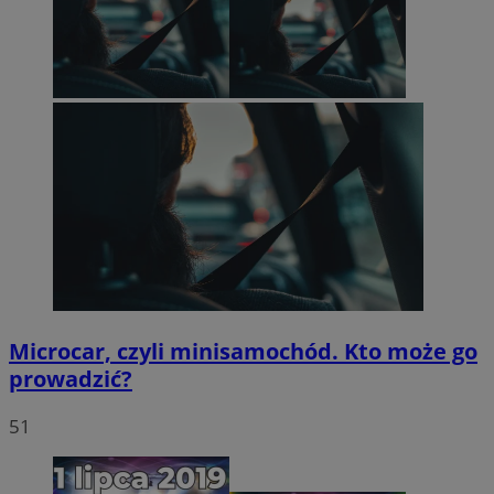
Microcar, czyli minisamochód. Kto może go
prowadzić?
51