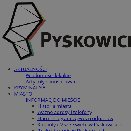
AKTUALNOŚCI
Wiadomości lokalne
Artykuły sponsorowane
KRYMINALNE
MIASTO
INFORMACJE O MIEŚCIE
Historia miasta
Ważne adresy i telefony
Harmonogram wywozu odpadów
Kościoły i Msze Święte w Pyskowicach
Rozkłady jazdy w Pyskowicach