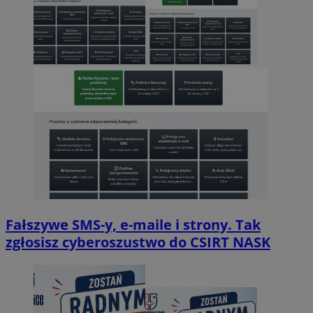
Fałszywe SMS-y, e-maile i strony. Tak
zgłosisz cyberoszustwo do CSIRT NASK