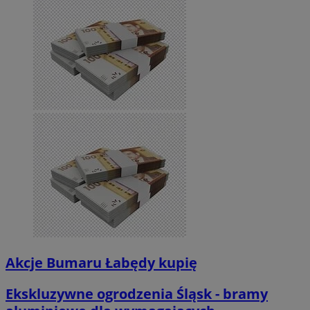
Akcje Bumaru Łabędy kupię
Ekskluzywne ogrodzenia Śląsk - bramy