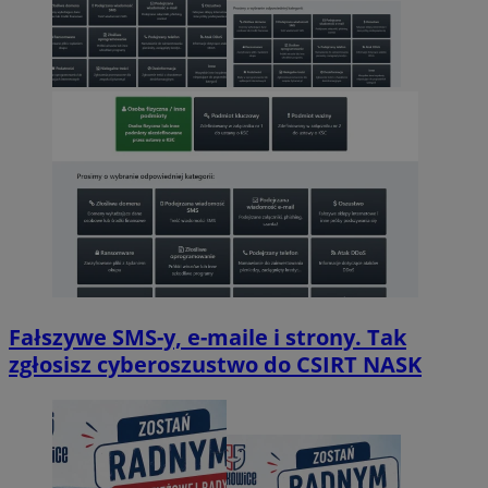
Fałszywe SMS-y, e-maile i strony. Tak
zgłosisz cyberoszustwo do CSIRT NASK