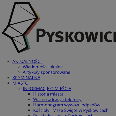
AKTUALNOŚCI
Wiadomości lokalne
Artykuły sponsorowane
KRYMINALNE
MIASTO
INFORMACJE O MIEŚCIE
Historia miasta
Ważne adresy i telefony
Harmonogram wywozu odpadów
Kościoły i Msze Święte w Pyskowicach
Rozkłady jazdy w Pyskowicach