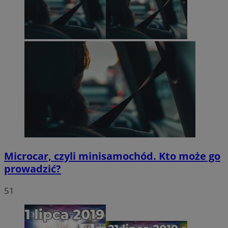
Microcar, czyli minisamochód. Kto może go
prowadzić?
51