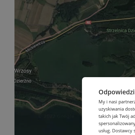
Odpowiedzia
My i nasi partne
uzyskiwania dost
takich jak Twój a
spersonalizowanyc
usług.
Dostawcy s