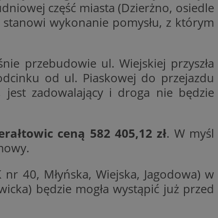
niowej część miasta (Dzierżno, osiedle
ywania
Opis
a stanowi wykonanie pomysłu, z którym
formacji o tym, jak
wej, na przykład
leClick (którego
godnie
y wiadomości o
a, czy przeglądarka
h. Informacje te
ookie.
śnie przebudowie ul. Wiejskiej przyszła
trony internetowej
 Doubleclick i
 odcinku od ul. Piaskowej do przejazdu
 użytkownik
a zaangażowania
 oraz wszelkie
, jest zadowalający i droga nie będzie
ową, pomagając
 zobaczyć przed
lizować wydajność
Tube w celu
nalytics do
.
erałtowic ceną 582 405,12 zł
. W myśl
ube, aby śledzić
ny do śledzenia i
ów z YouTube
mowy.
mat interakcji
reślić, czy
ny internetowej w
y starej wersji
DK nr 40, Młyńska, Wiejska, Jagodowa) w
gle Universal
a serii produktów
 powszechnie
asie rzeczywistym
iwicka) będzie mogła wystąpić już przed
ik cookie służy do
zez przypisanie
tora klienta. Jest
wdrażaniem funkcji
 witrynie i służy
ontrolować, które
cych, sesji i
ą wyświetlane