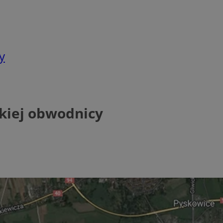
y
jskiej obwodnicy