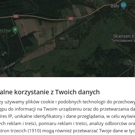
lne korzystanie z Twoich danych
rzy używamy plików cookie i podobnych technologii do przechow
ępu do informacji na Twoim urządzeniu oraz do przetwarzania 
dres IP, unikalne identyfikatory i dane przeglądania, w celu wyświ
h reklam i treści, pomiaru reklam i treści, analizy odbiorców or
tron trzecich (1910)
mogą również przetwarzać Twoje dane w tych