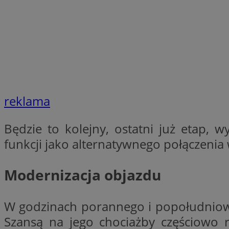
SessID
QeSessID
MvSessID
VISITOR_PRIVACY_
reklama
CookieScriptConse
Będzie to kolejny, ostatni już etap, 
funkcji jako alternatywnego połączenia 
__cf_bm
Modernizacja objazdu
__cf_bm
W godzinach porannego i popołudniowego
Szansą na jego chociażby częściowo 