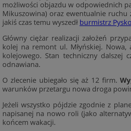
możliwości objazdu w odpowiednich par
Nazwa
Mikuszowina) oraz ewentualnie ruchu 
Nazwa
ustat_y6rnhl0sgwc
Nazwa
jakiś czas temu wyszedł
burmistrz Pysk
ustat_qtixygjb9ub
ustat_gid
test_cookie
__Secure-YNID
Główny ciężar realizacji założeń przyp
ustat_ucijhkzXjde3
IDE
kolej na remont ul. Młyńskiej. Nowa, 
ustat_9myf32XcXje
__eoi
kolejowego. Stan techniczny dalszej c
ustat_e1fXggjnd6q
odnawiana.
ustat_ugr1v6n1xr
YSC
_ga_KRG642HW80
ustat_0qdml9jpb4p
O zlecenie ubiegało się aż 12 firm.
Wyg
ustat_a7pd4yq9deX
VISITOR_INFO1_LIV
__gpi
warunków przetargu nowa droga powin
ustat_icx3j72fr3j1j
ustat_h2aqrz9xfljy
Jeżeli wszystko pójdzie zgodnie z plan
_ga
_fbp
napisanej na nowo roli (jako alternaty
końcem wakacji.
__Secure-
ROLLOUT_TOKEN