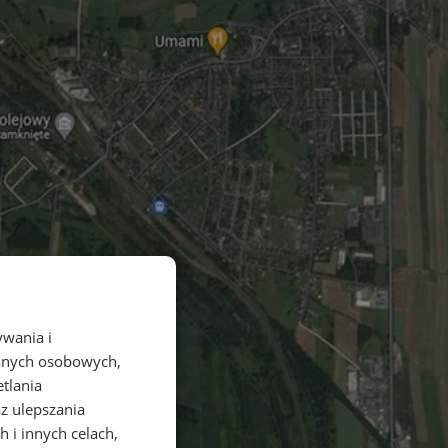
ywania i
danych osobowych,
etlania
az ulepszania
 i innych celach,