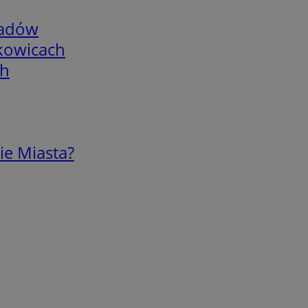
adów
skowicach
ch
ie Miasta?