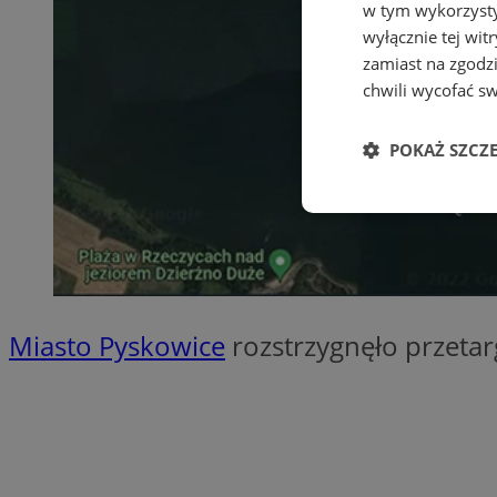
w tym wykorzysty
wyłącznie tej wi
zamiast na zgodz
chwili wycofać s
POKAŻ SZCZ
Niezbędne
Miasto Pyskowice
rozstrzygnęło przetar
Ni
Niezbędne pliki cook
zarządzanie kontem. 
Nazwa