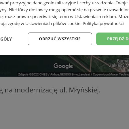
wać precyzyjne dane geolokalizacyjne i cechy urządzenia. Twoje
tryny. Niektórzy dostawcy mogą opierać się na prawnie uzasadnio
ie; masz prawo sprzeciwić się temu w
Ustawieniach reklam
. Może
woją zgodę w
Ustawieniach plików cookie
.
Polityka prywatności
EGÓŁY
ODRZUĆ WSZYSTKIE
PRZEJDŹ 
Wydajność
Targetowanie
Funkcjonalność
Ni
g na modernizację ul. Młyńskiej.
ezbędne
Wydajność
Targetowanie
Funkcjonalność
Niesklasyfikow
ie umożliwiają korzystanie z podstawowych funkcji strony internetowej, takich jak log
Bez niezbędnych plików cookie nie można prawidłowo korzystać ze strony internetowe
Provider
/
Okres
Opis
Domena
przechowywania