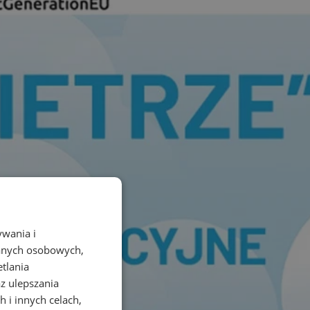
ywania i
danych osobowych,
etlania
az ulepszania
 i innych celach,