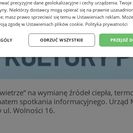
wać precyzyjne dane geolokalizacyjne i cechy urządzenia. Twoje
tryny. Niektórzy dostawcy mogą opierać się na prawnie uzasadnio
ie; masz prawo sprzeciwić się temu w
Ustawieniach reklam
. Może
woją zgodę w
Ustawieniach plików cookie
.
Polityka prywatności
EGÓŁY
ODRZUĆ WSZYSTKIE
PRZEJDŹ 
Wydajność
Targetowanie
Funkcjonalność
Ni
wietrze” na wymianę źródeł ciepła, te
tematem spotkania informacyjnego. Urząd
ezbędne
Wydajność
Targetowanie
Funkcjonalność
Niesklasyfikow
y ul. Wolności 16.
ie umożliwiają korzystanie z podstawowych funkcji strony internetowej, takich jak log
Bez niezbędnych plików cookie nie można prawidłowo korzystać ze strony internetowe
Provider
/
Okres
Opis
Domena
przechowywania