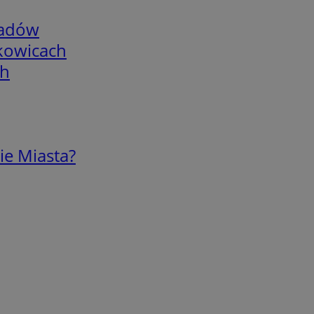
adów
skowicach
ch
ie Miasta?