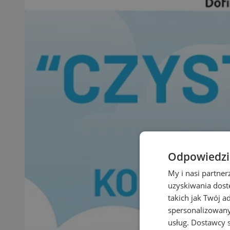
Odpowiedzia
My i nasi partne
uzyskiwania dost
takich jak Twój a
spersonalizowanyc
usług.
Dostawcy s