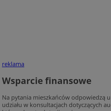
SessID
QeSessID
MvSessID
VISITOR_PRIVACY_
CookieScriptConse
reklama
__cf_bm
Wsparcie finansowe
__cf_bm
Na pytania mieszkańców odpowiedzą urz
udziału w konsultacjach dotyczących a