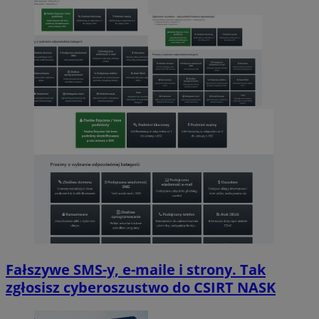
Fałszywe SMS-y, e-maile i strony. Tak
zgłosisz cyberoszustwo do CSIRT NASK