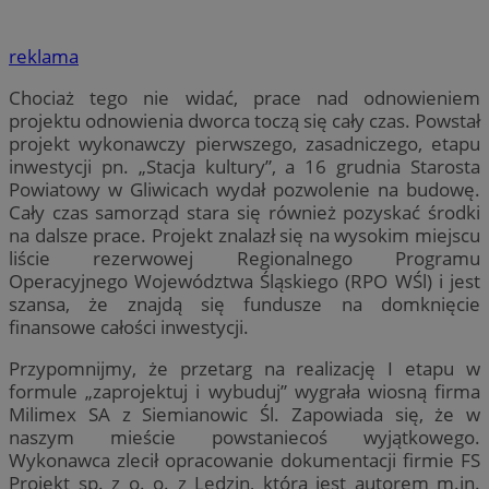
reklama
Chociaż tego nie widać, prace nad odnowieniem
projektu odnowienia dworca toczą się cały czas. Powstał
projekt wykonawczy pierwszego, zasadniczego, etapu
inwestycji pn. „Stacja kultury”, a 16 grudnia Starosta
Powiatowy w Gliwicach wydał pozwolenie na budowę.
Cały czas samorząd stara się również pozyskać środki
na dalsze prace. Projekt znalazł się na wysokim miejscu
liście rezerwowej Regionalnego Programu
Operacyjnego Województwa Śląskiego (RPO WŚl) i jest
szansa, że znajdą się fundusze na domknięcie
finansowe całości inwestycji.
Przypomnijmy, że przetarg na realizację I etapu w
formule „zaprojektuj i wybuduj” wygrała wiosną firma
Milimex SA z Siemianowic Śl. Zapowiada się, że w
naszym mieście powstaniecoś wyjątkowego.
Wykonawca zlecił opracowanie dokumentacji firmie FS
Projekt sp. z o. o. z Lędzin, która jest autorem m.in.