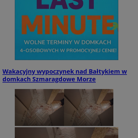
Wakacyjny wypoczynek nad Bałtykiem w
domkach Szmaragdowe Morze