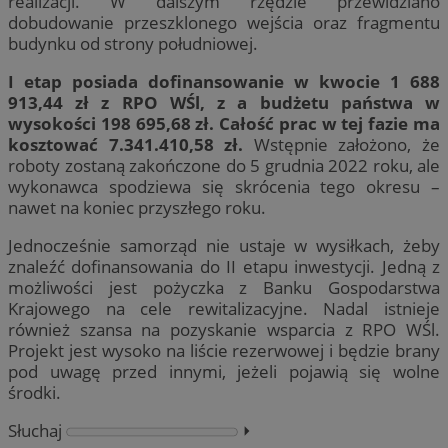
realizacji. W dalszym rzędzie przewidziano
dobudowanie przeszklonego wejścia oraz fragmentu
budynku od strony południowej.
I etap posiada dofinansowanie w kwocie 1 688
913,44 zł z RPO WŚl, z a budżetu państwa w
wysokości 198 695,68 zł. Całość prac w tej fazie ma
kosztować 7.341.410,58 zł.
Wstępnie założono, że
roboty zostaną zakończone do 5 grudnia 2022 roku, ale
wykonawca spodziewa się skrócenia tego okresu –
nawet na koniec przyszłego roku.
Jednocześnie samorząd nie ustaje w wysiłkach, żeby
znaleźć dofinansowania do II etapu inwestycji. Jedną z
możliwości jest pożyczka z Banku Gospodarstwa
Krajowego na cele rewitalizacyjne. Nadal istnieje
również szansa na pozyskanie wsparcia z RPO WŚl.
Projekt jest wysoko na liście rezerwowej i będzie brany
pod uwagę przed innymi, jeżeli pojawią się wolne
środki.
Słuchaj
⏵︎