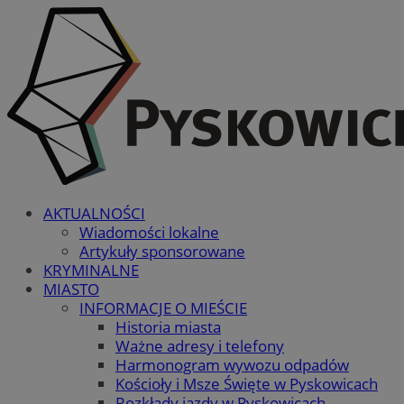
AKTUALNOŚCI
Wiadomości lokalne
Artykuły sponsorowane
KRYMINALNE
MIASTO
INFORMACJE O MIEŚCIE
Historia miasta
Ważne adresy i telefony
Harmonogram wywozu odpadów
Kościoły i Msze Święte w Pyskowicach
Rozkłady jazdy w Pyskowicach