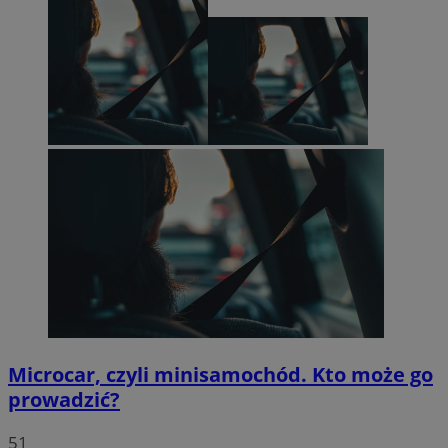
Microcar, czyli minisamochód. Kto może go
prowadzić?
51