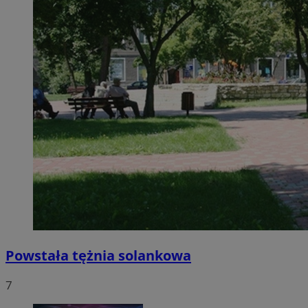
Powstała tężnia solankowa
7