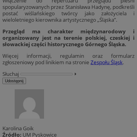
Włączenie do repertuaru przeglądu pieśni
spopularyzowanych przez Stanisława Hadynę, podkreśli
postać wiślańskiego twórcy jako założyciela i
wieloletniego kierownika artystycznego „Śląska”.
Przegląd ma charakter międzynarodowy i
organizowany jest na terenie polskiej, czeskiej i
słowackiej części historycznego Górnego Śląska.
Więcej informacji, regulamin oraz formularz
zgłoszeniowy pod linikiem na stronie
Zespołu Śląsk
.
Słuchaj
⏵︎
Udostępnij
Karolina Goik
Źródło:
UM Pyskowice