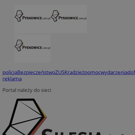
policja
Bezpieczeństwo
ZUS
Kradzież
pomoc
wydarzenia
do
reklama
Portal należy do sieci