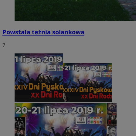
Powstała tężnia solankowa
7