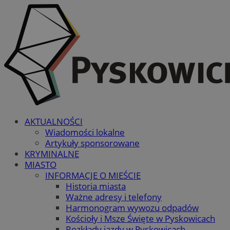
AKTUALNOŚCI
Wiadomości lokalne
Artykuły sponsorowane
KRYMINALNE
MIASTO
INFORMACJE O MIEŚCIE
Historia miasta
Ważne adresy i telefony
Harmonogram wywozu odpadów
Kościoły i Msze Święte w Pyskowicach
Rozkłady jazdy w Pyskowicach