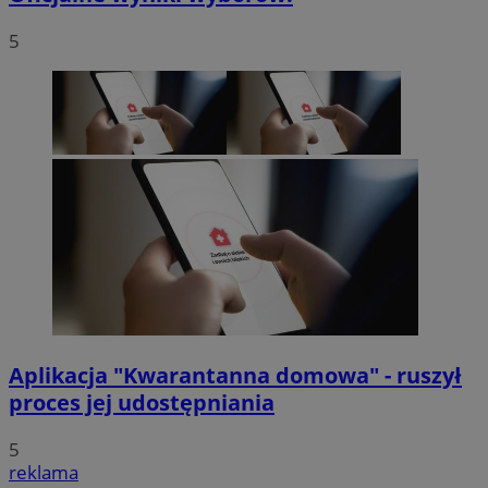
5
Aplikacja "Kwarantanna domowa" - ruszył
proces jej udostępniania
5
reklama