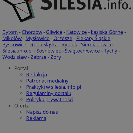
Bytom
-
Chorzów
-
Gliwice
-
Katowice
-
Łaziska Górne
-
Mikołów
-
Mysłowice
-
Orzesze
-
Piekary Śląskie
-
Pyskowice
-
Ruda Śląska
-
Rybnik
-
Siemianowice
-
Silesia.info.pl
-
Sosnowiec
-
Świętochłowice
-
Tychy
-
Wodzisław
-
Zabrze
-
Żory
Portal
Redakcja
Patronat medialny
Praktyki w silesia.info.pl
Regulaminy portalu
Polityka prywatności
Oferta
Napisz do nas
Reklama