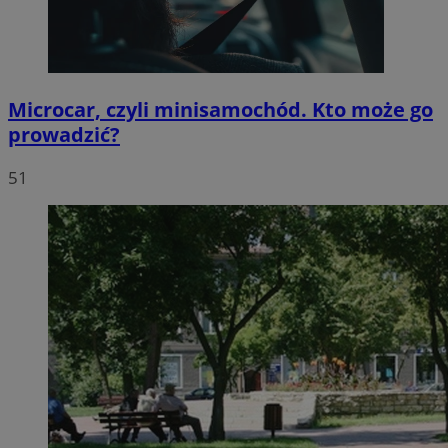
Microcar, czyli minisamochód. Kto może go
prowadzić?
51