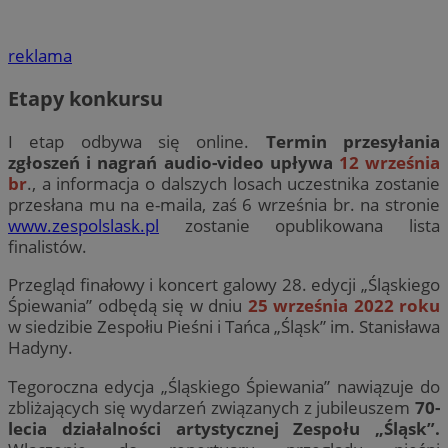
reklama
Etapy konkursu
I etap odbywa się online.
Termin przesyłania
zgłoszeń i nagrań audio-video upływa
12 września
br
., a informacja o dalszych losach uczestnika zostanie
przesłana mu na e-maila, zaś 6 września br. na stronie
www.zespolslask.pl
zostanie opublikowana lista
finalistów.
Przegląd finałowy i koncert galowy 28. edycji „Śląskiego
Śpiewania” odbędą się w dniu
25 września 2022 roku
w siedzibie Zespołiu Pieśni i Tańca „Śląsk” im. Stanisława
Hadyny.
Tegoroczna edycja „Śląskiego Śpiewania” nawiązuje do
zbliżających się wydarzeń związanych z jubileuszem
70-
lecia działalności artystycznej Zespołu „Śląsk”.