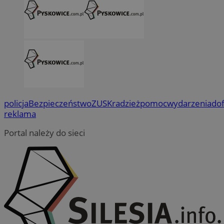
policja
Bezpieczeństwo
ZUS
Kradzież
pomoc
wydarzenia
do
reklama
Portal należy do sieci