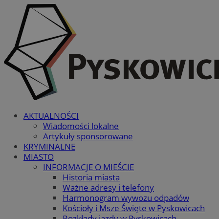
AKTUALNOŚCI
Wiadomości lokalne
Artykuły sponsorowane
KRYMINALNE
MIASTO
INFORMACJE O MIEŚCIE
Historia miasta
Ważne adresy i telefony
Harmonogram wywozu odpadów
Kościoły i Msze Święte w Pyskowicach
Rozkłady jazdy w Pyskowicach