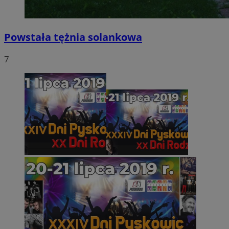
Powstała tężnia solankowa
7