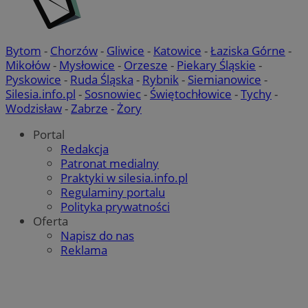
Bytom
-
Chorzów
-
Gliwice
-
Katowice
-
Łaziska Górne
-
Mikołów
-
Mysłowice
-
Orzesze
-
Piekary Śląskie
-
Pyskowice
-
Ruda Śląska
-
Rybnik
-
Siemianowice
-
Silesia.info.pl
-
Sosnowiec
-
Świętochłowice
-
Tychy
-
Wodzisław
-
Zabrze
-
Żory
Portal
Redakcja
Patronat medialny
Praktyki w silesia.info.pl
Regulaminy portalu
Polityka prywatności
Oferta
Napisz do nas
Reklama