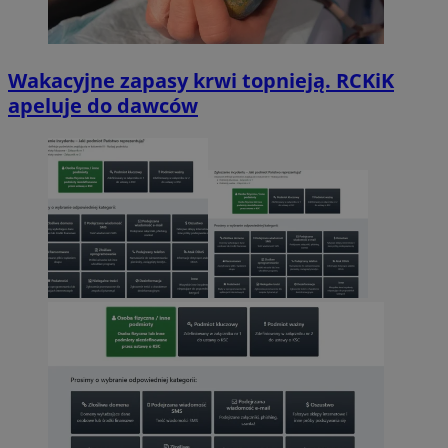
Wakacyjne zapasy krwi topnieją. RCKiK
apeluje do dawców