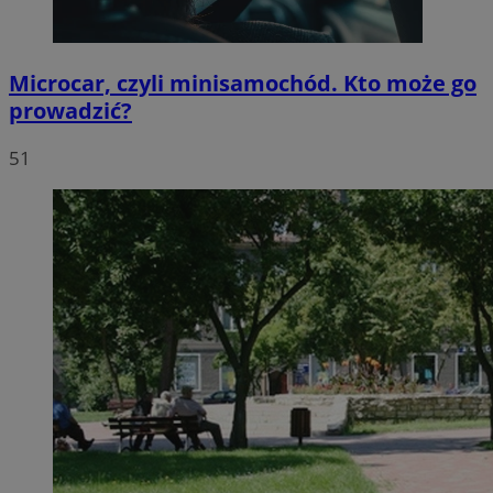
Microcar, czyli minisamochód. Kto może go
prowadzić?
51