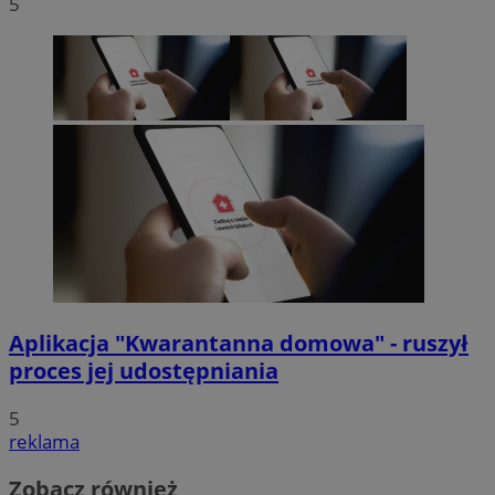
5
Aplikacja "Kwarantanna domowa" - ruszył
proces jej udostępniania
5
reklama
Zobacz również