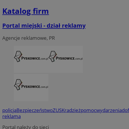
Katalog firm
Portal miejski - dział reklamy
Agencje reklamowe, PR
policja
Bezpieczeństwo
ZUS
Kradzież
pomoc
wydarzenia
do
reklama
Portal należy do sieci