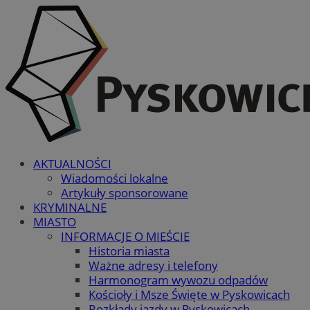
AKTUALNOŚCI
Wiadomości lokalne
Artykuły sponsorowane
KRYMINALNE
MIASTO
INFORMACJE O MIEŚCIE
Historia miasta
Ważne adresy i telefony
Harmonogram wywozu odpadów
Kościoły i Msze Święte w Pyskowicach
Rozkłady jazdy w Pyskowicach