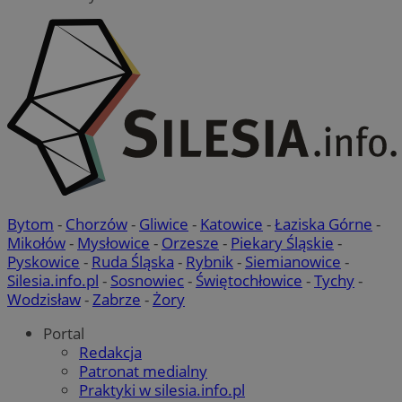
Bytom
-
Chorzów
-
Gliwice
-
Katowice
-
Łaziska Górne
-
Mikołów
-
Mysłowice
-
Orzesze
-
Piekary Śląskie
-
Pyskowice
-
Ruda Śląska
-
Rybnik
-
Siemianowice
-
Silesia.info.pl
-
Sosnowiec
-
Świętochłowice
-
Tychy
-
Wodzisław
-
Zabrze
-
Żory
Portal
Redakcja
Patronat medialny
Praktyki w silesia.info.pl