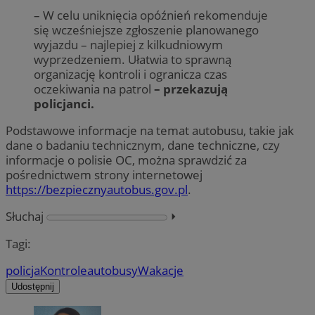
– W celu uniknięcia opóźnień rekomenduje
się wcześniejsze zgłoszenie planowanego
wyjazdu – najlepiej z kilkudniowym
wyprzedzeniem. Ułatwia to sprawną
organizację kontroli i ogranicza czas
oczekiwania na patrol
– przekazują
policjanci.
Podstawowe informacje na temat autobusu, takie jak
dane o badaniu technicznym, dane techniczne, czy
informacje o polisie OC, można sprawdzić za
pośrednictwem strony internetowej
https://bezpiecznyautobus.gov.pl
.
Słuchaj
⏵︎
Tagi:
policja
Kontrole
autobusy
Wakacje
Udostępnij