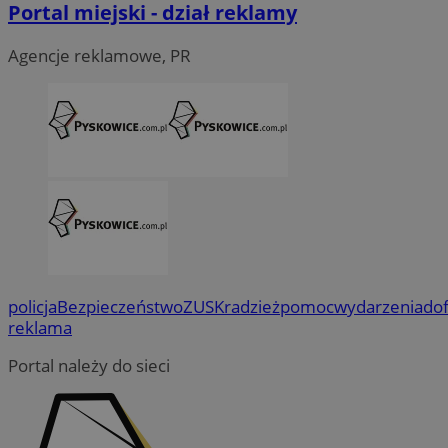
Portal miejski - dział reklamy
Agencje reklamowe, PR
policja
Bezpieczeństwo
ZUS
Kradzież
pomoc
wydarzenia
do
reklama
Portal należy do sieci