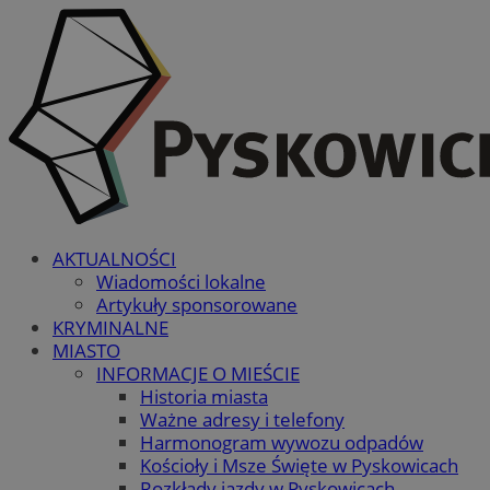
AKTUALNOŚCI
Wiadomości lokalne
Artykuły sponsorowane
KRYMINALNE
MIASTO
INFORMACJE O MIEŚCIE
Historia miasta
Ważne adresy i telefony
Harmonogram wywozu odpadów
Kościoły i Msze Święte w Pyskowicach
Rozkłady jazdy w Pyskowicach