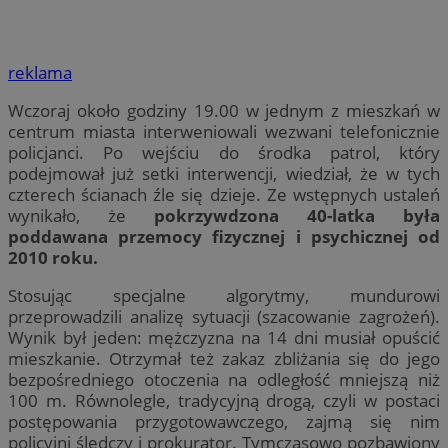
reklama
Wczoraj około godziny 19.00 w jednym z mieszkań w
centrum miasta interweniowali wezwani telefonicznie
policjanci. Po wejściu do środka patrol, który
podejmował już setki interwencji, wiedział, że w tych
czterech ścianach źle się dzieje. Ze wstępnych ustaleń
wynikało, że
pokrzywdzona 40-latka była
poddawana przemocy fizycznej i psychicznej od
2010 roku.
Stosując specjalne algorytmy, mundurowi
przeprowadzili analizę sytuacji (szacowanie zagrożeń).
Wynik był jeden: mężczyzna na 14 dni musiał opuścić
mieszkanie. Otrzymał też zakaz zbliżania się do jego
bezpośredniego otoczenia na odległość mniejszą niż
100 m. Równolegle, tradycyjną drogą, czyli w postaci
postępowania przygotowawczego, zajmą się nim
policyjni śledczy i prokurator. Tymczasowo pozbawiony