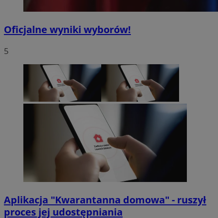
Oficjalne wyniki wyborów!
5
Aplikacja "Kwarantanna domowa" - ruszył
proces jej udostępniania