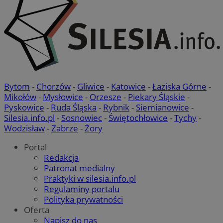
Bytom
-
Chorzów
-
Gliwice
-
Katowice
-
Łaziska Górne
-
Mikołów
-
Mysłowice
-
Orzesze
-
Piekary Śląskie
-
Pyskowice
-
Ruda Śląska
-
Rybnik
-
Siemianowice
-
Silesia.info.pl
-
Sosnowiec
-
Świętochłowice
-
Tychy
-
Wodzisław
-
Zabrze
-
Żory
Portal
Redakcja
Patronat medialny
Praktyki w silesia.info.pl
Regulaminy portalu
Polityka prywatności
Oferta
Napisz do nas