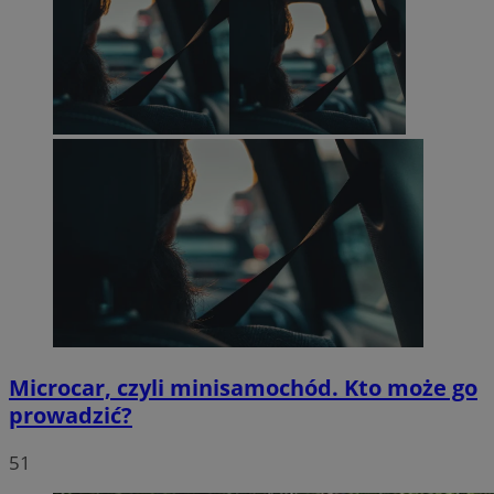
Microcar, czyli minisamochód. Kto może go
prowadzić?
51