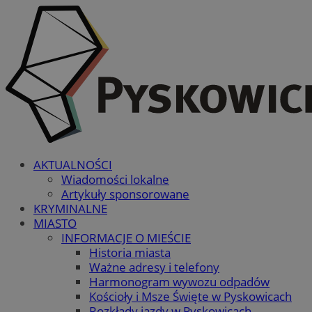
AKTUALNOŚCI
Wiadomości lokalne
Artykuły sponsorowane
KRYMINALNE
MIASTO
INFORMACJE O MIEŚCIE
Historia miasta
Ważne adresy i telefony
Harmonogram wywozu odpadów
Kościoły i Msze Święte w Pyskowicach
Rozkłady jazdy w Pyskowicach