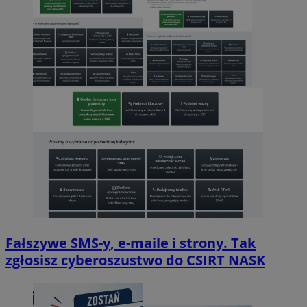
Fałszywe SMS-y, e-maile i strony. Tak
zgłosisz cyberoszustwo do CSIRT NASK