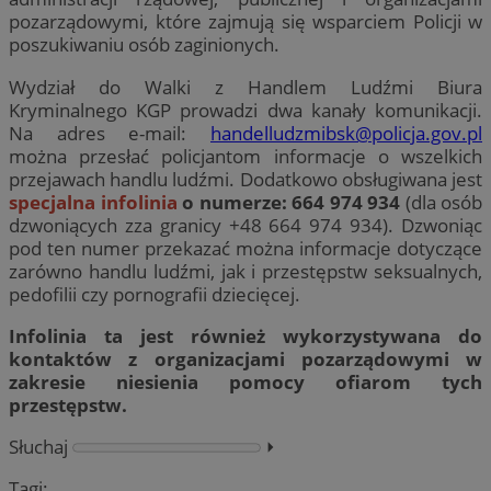
pozarządowymi, które zajmują się wsparciem Policji w
poszukiwaniu osób zaginionych.
Wydział do Walki z Handlem Ludźmi Biura
Kryminalnego KGP prowadzi dwa kanały komunikacji.
Na adres e-mail:
handelludzmibsk@policja.gov.pl
można przesłać policjantom informacje o wszelkich
przejawach handlu ludźmi. Dodatkowo obsługiwana jest
specjalna infolinia
o numerze: 664 974 934
(dla osób
dzwoniących zza granicy +48 664 974 934). Dzwoniąc
pod ten numer przekazać można informacje dotyczące
zarówno handlu ludźmi, jak i przestępstw seksualnych,
pedofilii czy pornografii dziecięcej.
Infolinia ta jest również wykorzystywana do
kontaktów z organizacjami pozarządowymi w
zakresie niesienia pomocy ofiarom tych
przestępstw.
Słuchaj
⏵︎
Tagi: