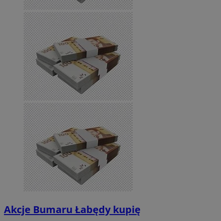
Akcje Bumaru Łabędy kupię