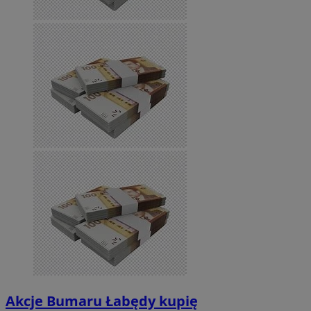
Akcje Bumaru Łabędy kupię