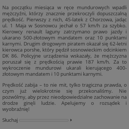
Na początku miesiąca w ręce mundurowych wpadli
mężczyźni, którzy znacznie przekroczyli dopuszczalną
prędkość. Pierwszy z nich, 45-latek z Chorzowa, jadąc
ul. 1 Maja w Sosnowcu jechał o 57 km/h za szybko.
Kierowcy renault laguny zatrzymano prawo jazdy i
ukarano 500-złotowym mandatem oraz 10 punktami
karnymi. Drugim drogowym piratem okazał się 62-letni
kierowca porshe, który pędził sosnowieckim odcinkiem
DK 86. Policyjne urządzenia wskazały, że mężczyzna
poruszał się z prędkością prawie 187 km/h. Za to
wykroczenie mundurowi ukarali kierującego 400-
złotowym mandatem i 10 punktami karnymi.
Prędkość zabija – to nie mit, tylko tragiczna prawda, o
czym już wielokrotnie się przekonaliśmy. Nie
pozwólmy, aby przez nieodpowiedzialne zachowanie na
drodze ginęli ludzie. Apelujemy o rozsądek i
wyobraźnię!
Słuchaj
⏵︎