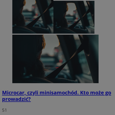
Microcar, czyli minisamochód. Kto może go
prowadzić?
51