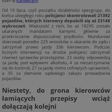
KWP w
Katowicach
.
Od 19 lipca, czyli początku działalności specgrupy, do
końca ubiegłego roku
policjanci skontrolowali 21392
pojazdów, których kierowcy dopuścili się aż 23148
wykroczeń
. Większość z nich, bo aż 18295 zostało
ukaranych mandatami karnymi, głównie za
przekroczenie dopuszczalnej prędkości. Mundurowi
skierowali ponadto 225 wniosków o ukaranie do sądu i
zatrzymali prawo jazdy 336 kierowcom. Podczas
licznych interwencji na drodze policjanci zatrzymali
również sprawców przestępstw. 23 osoby odpowiedzą
za jazdę pod wpływem alkoholu, 4 za niezatrzymanie
się do kontroli, 27 za jazdę mimo cofniętych uprawnień,
a 35 za złamanie sądowego zakazu prowadzenia
pojazdów.
Niestety, do grona kierowców
łamiących przepisy wciąż
dołączają kolejni