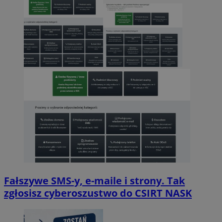
Fałszywe SMS-y, e-maile i strony. Tak
zgłosisz cyberoszustwo do CSIRT NASK