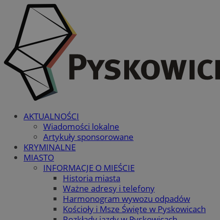
AKTUALNOŚCI
Wiadomości lokalne
Artykuły sponsorowane
KRYMINALNE
MIASTO
INFORMACJE O MIEŚCIE
Historia miasta
Ważne adresy i telefony
Harmonogram wywozu odpadów
Kościoły i Msze Święte w Pyskowicach
Rozkłady jazdy w Pyskowicach