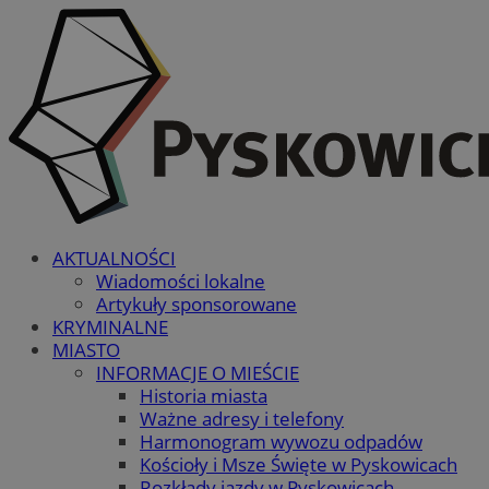
AKTUALNOŚCI
Wiadomości lokalne
Artykuły sponsorowane
KRYMINALNE
MIASTO
INFORMACJE O MIEŚCIE
Historia miasta
Ważne adresy i telefony
Harmonogram wywozu odpadów
Kościoły i Msze Święte w Pyskowicach
Rozkłady jazdy w Pyskowicach