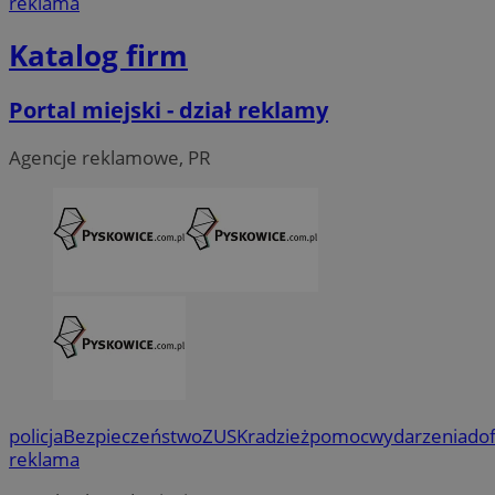
reklama
Katalog firm
Portal miejski - dział reklamy
Agencje reklamowe, PR
policja
Bezpieczeństwo
ZUS
Kradzież
pomoc
wydarzenia
do
reklama