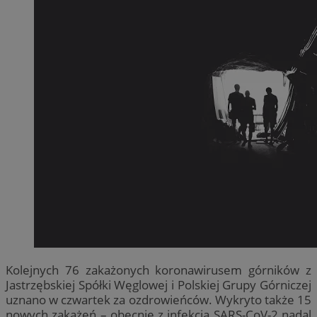
Kolejnych 76 zakażonych koronawirusem górników z
Jastrzębskiej Spółki Węglowej i Polskiej Grupy Górniczej
uznano w czwartek za ozdrowieńców. Wykryto także 15
nowych zakażeń – obecnie z infekcją SARS-CoV-2 nadal