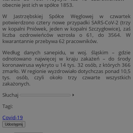
obecnie jest ich w spółce 1853.
W Jastrzębskiej Spółce Węglowej w czwartek
potwierdzono cztery nowe przypadki SARS-CoV-2 (trzy
w kopalni Pniówek, jeden w kopalni Szczygłowice), zaś
liczba ozdrowieńców wzrosła o 61, do 3564. W
kwarantannie przebywa 62 pracowników.
Według danych sanepidu, w woj. śląskim – gdzie
odnotowano najwięcej w kraju zakażeń – do środy
koronawirusa wykryto u 14 tys. 32 osób, z których 366
zmarło. W regionie wyzdrowiało dotychczas ponad 10,5
tys. osób, czyli około trzy czwarte wszystkich
zakażonych.
Słuchaj
⏵︎
Tagi:
Covid-19
Udostępnij