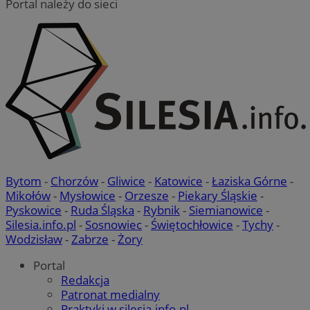
Portal należy do sieci
Bytom
-
Chorzów
-
Gliwice
-
Katowice
-
Łaziska Górne
-
Mikołów
-
Mysłowice
-
Orzesze
-
Piekary Śląskie
-
Pyskowice
-
Ruda Śląska
-
Rybnik
-
Siemianowice
-
Silesia.info.pl
-
Sosnowiec
-
Świętochłowice
-
Tychy
-
Wodzisław
-
Zabrze
-
Żory
Portal
Redakcja
Patronat medialny
Praktyki w silesia.info.pl