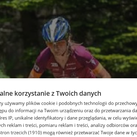
lne korzystanie z Twoich danych
rzy używamy plików cookie i podobnych technologii do przechow
ępu do informacji na Twoim urządzeniu oraz do przetwarzania 
dres IP, unikalne identyfikatory i dane przeglądania, w celu wyświ
h reklam i treści, pomiaru reklam i treści, analizy odbiorców or
tron trzecich (1910)
mogą również przetwarzać Twoje dane w tych