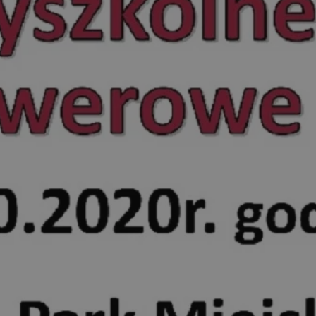
pyskowice.com.pl
1 rok
Ten plik cookie przechowuje ident
pyskowice.com.pl
1 rok
Ten plik cookie przechowuje ident
pyskowice.com.pl
1 rok
Ten plik cookie przechowuje ident
METADATA
5 miesięcy 4
Ten plik cookie jest używany d
YouTube
tygodnie
zgody użytkownika i wyboru pry
.youtube.com
interakcji z witryną. Rejestruje 
odwiedzającego na różne polityk
prywatności, zapewniając, że ich
uhonorowane w przyszłych sesja
nt
4 tygodnie 2 dni
Ten plik cookie jest używany prz
CookieScript
Script.com do zapamiętywania pr
pyskowice.com.pl
dotyczących zgody użytkownika na
to konieczne, aby baner cookie 
działał poprawnie.
29 minut 55
Ten plik cookie służy do rozróżni
Cloudflare Inc.
sekund
Jest to korzystne dla strony int
.twitter.com
Google Privacy Policy
umożliwia tworzenie ważnych r
korzystania z jej witryny interne
29 minut 59
Ten plik cookie służy do rozróżni
Cloudflare Inc.
sekund
Jest to korzystne dla strony int
.x.com
umożliwia tworzenie ważnych r
korzystania z jej witryny interne