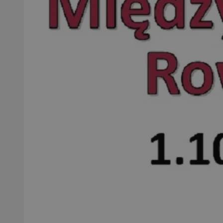
SessID
QeSessID
MvSessID
VISITOR_PRIVACY_
CookieScriptConse
__cf_bm
__cf_bm