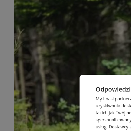
Odpowiedzia
My i nasi partne
uzyskiwania dost
takich jak Twój a
spersonalizowanyc
usług.
Dostawcy s