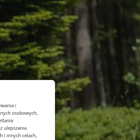
ywania i
danych osobowych,
etlania
az ulepszania
 i innych celach,