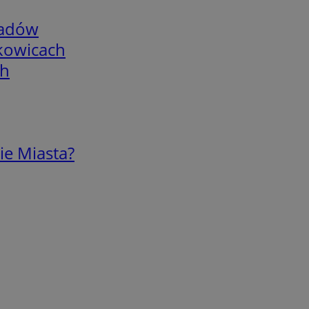
adów
skowicach
ch
ie Miasta?