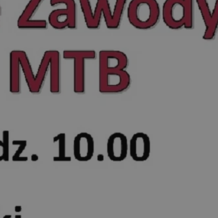
yfikator sesji.
yfikator sesji.
yfikator sesji.
o przechowywania
watności dla ich
dane dotyczące zgody
i i ustawienia
 preferencje zostaną
ch.
ez usługę Cookie-
eferencji
 pliki cookie. Jest
Cookie-Script.com
ania ludzi i botów.
ernetowej, ponieważ
aportów na temat
towej.
ania ludzi i botów.
ernetowej, ponieważ
aportów na temat
towej.