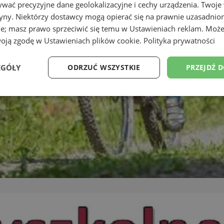
wać precyzyjne dane geolokalizacyjne i cechy urządzenia. Twoje
tryny. Niektórzy dostawcy mogą opierać się na prawnie uzasadnio
ie; masz prawo sprzeciwić się temu w
Ustawieniach reklam
. Może
woją zgodę w
Ustawieniach plików cookie
.
Polityka prywatności
EGÓŁY
ODRZUĆ WSZYSTKIE
PRZEJDŹ 
Wydajność
Targetowanie
Funkcjonalność
Ni
ezbędne
Wydajność
Targetowanie
Funkcjonalność
Niesklasyfikow
ie umożliwiają korzystanie z podstawowych funkcji strony internetowej, takich jak log
Bez niezbędnych plików cookie nie można prawidłowo korzystać ze strony internetowe
Provider
/
Okres
Opis
Domena
przechowywania