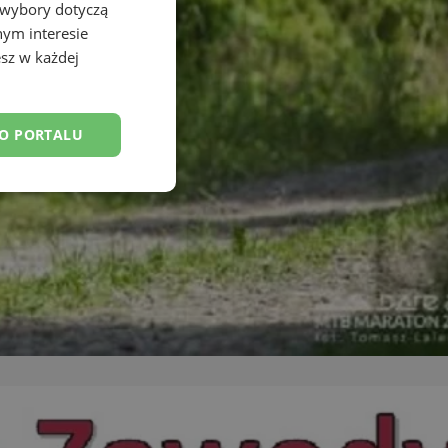
 wybory dotyczą
nym interesie
sz w każdej
DO PORTALU
esklasyfikowane
ane
owanie użytkownika i
j.