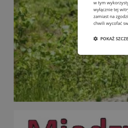
w tym wykorzysty
wyłącznie tej wi
zamiast na zgodz
chwili wycofać s
POKAŻ SZCZ
Niezbędne
Ni
Niezbędne pliki cook
zarządzanie kontem. 
Nazwa