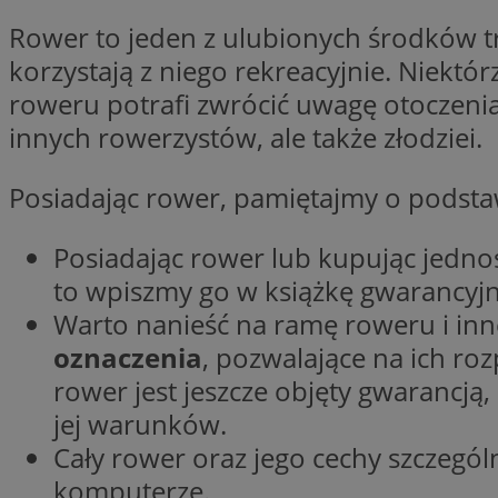
Nazwa
Rower to jeden z ulubionych środków tra
Nazwa
ustat_y6rnhl0sgwc
Nazwa
korzystają z niego rekreacyjnie. Niektór
ustat_qtixygjb9ub
ustat_gid
roweru potrafi zwrócić uwagę otoczenia.
test_cookie
__Secure-YNID
innych rowerzystów, ale także złodziei.
ustat_ucijhkzXjde3
IDE
ustat_9myf32XcXje
Posiadając rower, pamiętajmy o podsta
__eoi
ustat_e1fXggjnd6q
ustat_ugr1v6n1xr
Posiadając rower lub kupując jedno
YSC
_ga_KRG642HW80
ustat_0qdml9jpb4p
to wpiszmy go w książkę gwarancyjn
ustat_a7pd4yq9deX
VISITOR_INFO1_LIV
Warto nanieść na ramę roweru i inn
__gpi
ustat_icx3j72fr3j1j
oznaczenia
, pozwalające na ich roz
ustat_h2aqrz9xfljy
rower jest jeszcze objęty gwarancją
_ga
_fbp
jej warunków.
Cały rower oraz jego cechy szczeg
__Secure-
komputerze.
ROLLOUT_TOKEN