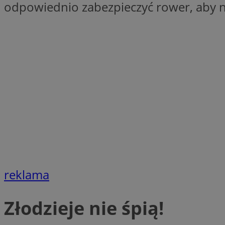
odpowiednio zabezpieczyć rower, aby n
SessID
QeSessID
MvSessID
VISITOR_PRIVACY_
CookieScriptConse
__cf_bm
reklama
__cf_bm
Złodzieje nie śpią!