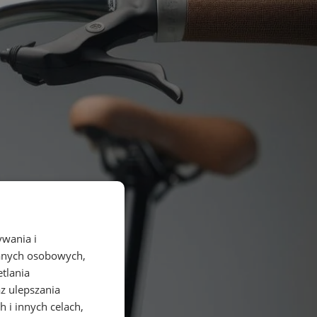
ywania i
danych osobowych,
etlania
az ulepszania
 i innych celach,