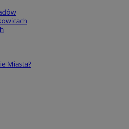
adów
skowicach
ch
ie Miasta?