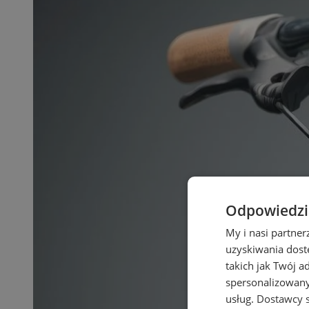
Odpowiedzia
My i nasi partne
uzyskiwania dost
takich jak Twój a
spersonalizowanyc
usług.
Dostawcy s