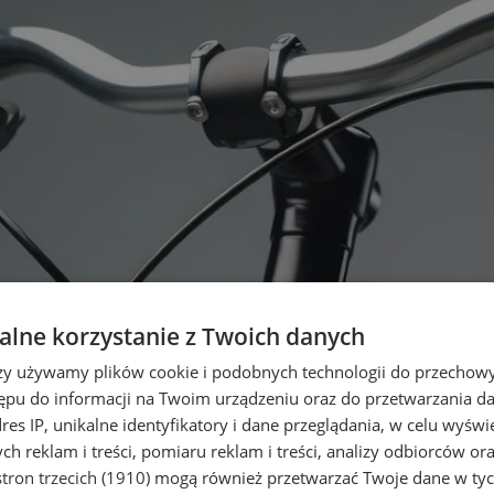
lne korzystanie z Twoich danych
rzy używamy plików cookie i podobnych technologii do przechow
ępu do informacji na Twoim urządzeniu oraz do przetwarzania 
dres IP, unikalne identyfikatory i dane przeglądania, w celu wyświ
h reklam i treści, pomiaru reklam i treści, analizy odbiorców or
tron trzecich (1910)
mogą również przetwarzać Twoje dane w tych