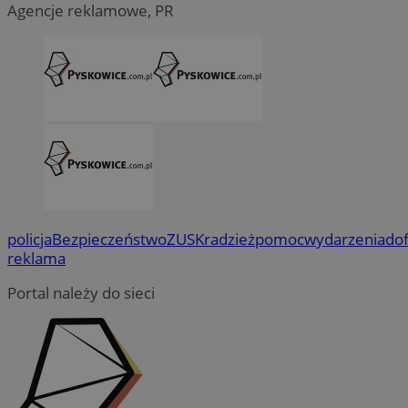
Agencje reklamowe, PR
policja
Bezpieczeństwo
ZUS
Kradzież
pomoc
wydarzenia
do
reklama
Portal należy do sieci