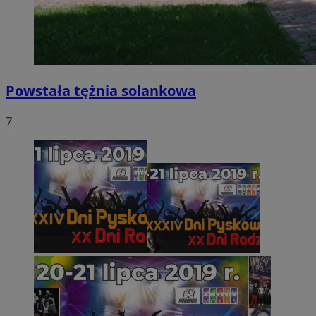
Powstała tężnia solankowa
7