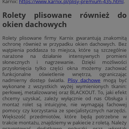
Karnix:
https://www.karnix.pl/plisy-premium-435.html
.
Rolety plisowane również do
okien dachowych
Rolety plisowane firmy Karnix gwarantują znakomitą
ochronę również w przypadku okien dachowych. Bez
wątpienia poddasza to miejsca, które są szczególnie
narażone na działanie intensywnych promieni
słonecznych i nagrzewanie. Dzięki możliwości
przysłonięcia tylko części okna możemy zachować
funkcjonalne oświetlenie wnętrza, ograniczając
nadmierny dostęp światła.
Plisy dachowe
mogą być
wykonane z wszystkich wyżej wymienionych tkanin:
perłowej, metalizowanej oraz BLACKOUT. To, jaki efekt
chcemy uzyskać, zależy wyłącznie od nas Obsługa i
montaż rolet są intuicyjne, nie wymagają fachowej
pomocy czy korzystania ze specjalistycznych narzędzi.
Większość przedmiotów, które będą potrzebne w
trakcie montażu, znajdziemy w pakiecie z roletą. Należy
przygotować dodatkowo nożyczki oraz wkrętak