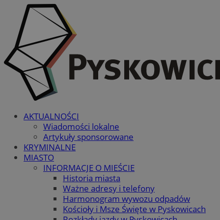
AKTUALNOŚCI
Wiadomości lokalne
Artykuły sponsorowane
KRYMINALNE
MIASTO
INFORMACJE O MIEŚCIE
Historia miasta
Ważne adresy i telefony
Harmonogram wywozu odpadów
Kościoły i Msze Święte w Pyskowicach
Rozkłady jazdy w Pyskowicach