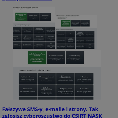
Fałszywe SMS-y, e-maile i strony. Tak
zgłosisz cyberoszustwo do CSIRT NASK