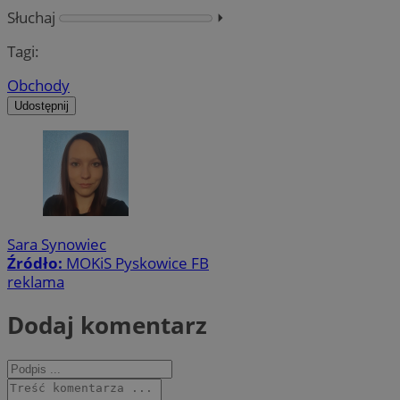
Słuchaj
⏵︎
Tagi:
Obchody
Udostępnij
Sara Synowiec
Źródło:
MOKiS Pyskowice FB
reklama
Dodaj komentarz