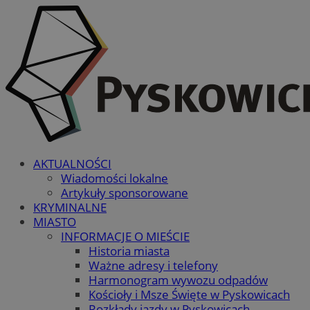
AKTUALNOŚCI
Wiadomości lokalne
Artykuły sponsorowane
KRYMINALNE
MIASTO
INFORMACJE O MIEŚCIE
Historia miasta
Ważne adresy i telefony
Harmonogram wywozu odpadów
Kościoły i Msze Święte w Pyskowicach
Rozkłady jazdy w Pyskowicach