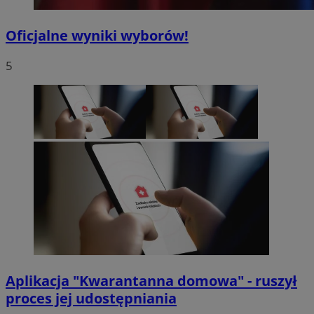
Oficjalne wyniki wyborów!
5
Aplikacja "Kwarantanna domowa" - ruszył
proces jej udostępniania