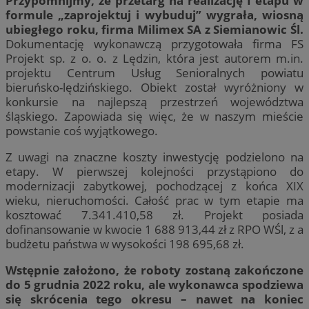
Przypomnijmy, że przetarg na realizację I etapu w
formule „zaprojektuj i wybuduj” wygrała, wiosną
ubiegłego roku, firma Milimex SA z Siemianowic Śl.
Dokumentację wykonawczą przygotowała firma FS
Projekt sp. z o. o. z Lędzin, która jest autorem m.in.
projektu Centrum Usług Senioralnych powiatu
bieruńsko-lędzińskiego. Obiekt został wyróżniony w
konkursie na najlepszą przestrzeń województwa
śląskiego. Zapowiada się więc, że w naszym mieście
powstanie coś wyjątkowego.
Z uwagi na znaczne koszty inwestycję podzielono na
etapy. W pierwszej kolejności przystąpiono do
modernizacji zabytkowej, pochodzącej z końca XIX
wieku, nieruchomości. Całość prac w tym etapie ma
kosztować 7.341.410,58 zł. Projekt posiada
dofinansowanie w kwocie 1 688 913,44 zł z RPO WŚl, z a
budżetu państwa w wysokości 198 695,68 zł.
Wstępnie założono, że roboty zostaną zakończone
do 5 grudnia 2022 roku, ale wykonawca spodziewa
się skrócenia tego okresu – nawet na koniec