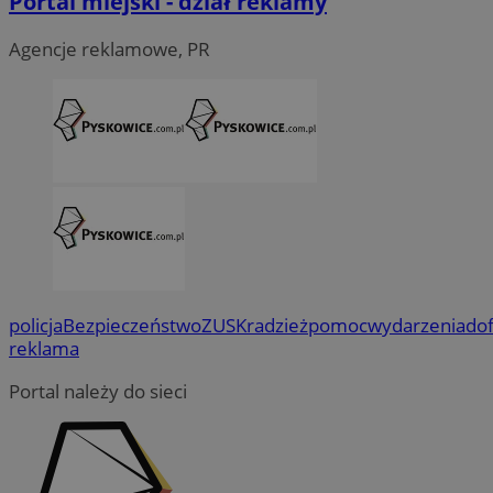
Portal miejski - dział reklamy
Agencje reklamowe, PR
policja
Bezpieczeństwo
ZUS
Kradzież
pomoc
wydarzenia
do
reklama
Portal należy do sieci