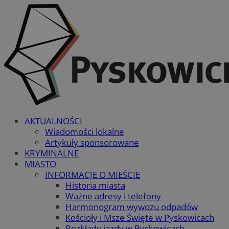
AKTUALNOŚCI
Wiadomości lokalne
Artykuły sponsorowane
KRYMINALNE
MIASTO
INFORMACJE O MIEŚCIE
Historia miasta
Ważne adresy i telefony
Harmonogram wywozu odpadów
Kościoły i Msze Święte w Pyskowicach
Rozkłady jazdy w Pyskowicach