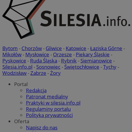
Bytom
-
Chorzów
-
Gliwice
-
Katowice
-
Łaziska Górne
-
Mikołów
-
Mysłowice
-
Orzesze
-
Piekary Śląskie
-
Pyskowice
-
Ruda Śląska
-
Rybnik
-
Siemianowice
-
Silesia.info.pl
-
Sosnowiec
-
Świętochłowice
-
Tychy
-
Wodzisław
-
Zabrze
-
Żory
Portal
Redakcja
Patronat medialny
Praktyki w silesia.info.pl
Regulaminy portalu
Polityka prywatności
Oferta
Napisz do nas