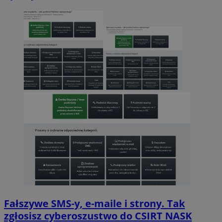
Fałszywe SMS-y, e-maile i strony. Tak
zgłosisz cyberoszustwo do CSIRT NASK