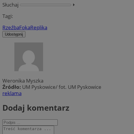
Słuchaj
⏵︎
Tagi:
Rzeźba
Foka
Replika
Udostępnij
Weronika Myszka
Źródło:
UM Pyskowice/ fot. UM Pyskowice
reklama
Dodaj komentarz