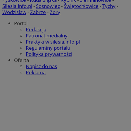
Silesia.info.pl
-
Sosnowiec
-
Świętochłowice
-
Tychy
-
Wodzisław
-
Zabrze
-
Żory
Portal
Redakcja
Patronat medialny
Praktyki w silesia.info.pl
Regulaminy portalu
Polityka prywatności
Oferta
Napisz do nas
Reklama