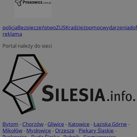
policja
Bezpieczeństwo
ZUS
Kradzież
pomoc
wydarzenia
do
reklama
Portal należy do sieci
Bytom
-
Chorzów
-
Gliwice
-
Katowice
-
Łaziska Górne
-
Mikołów
-
Mysłowice
-
Orzesze
-
Piekary Śląskie
-
Pyskowice
-
Ruda Śląska
-
Rybnik
-
Siemianowice
-