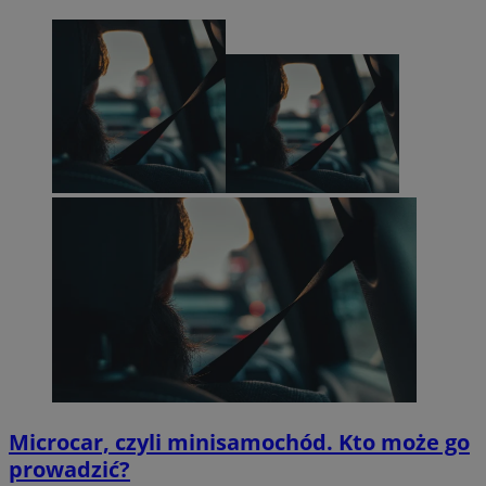
Microcar, czyli minisamochód. Kto może go
prowadzić?