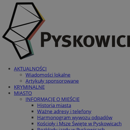
AKTUALNOŚCI
Wiadomości lokalne
Artykuły sponsorowane
KRYMINALNE
MIASTO
INFORMACJE O MIEŚCIE
Historia miasta
Ważne adresy i telefony
Harmonogram wywozu odpadów
Kościoły i Msze Święte w Pyskowicach
Rozkłady jazdy w Pyskowicach