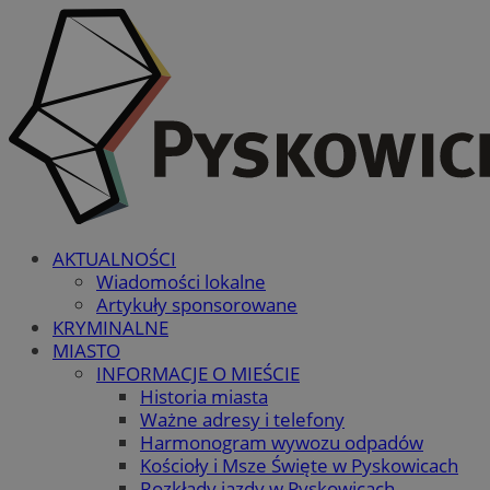
AKTUALNOŚCI
Wiadomości lokalne
Artykuły sponsorowane
KRYMINALNE
MIASTO
INFORMACJE O MIEŚCIE
Historia miasta
Ważne adresy i telefony
Harmonogram wywozu odpadów
Kościoły i Msze Święte w Pyskowicach
Rozkłady jazdy w Pyskowicach