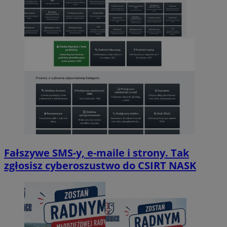
Fałszywe SMS-y, e-maile i strony. Tak
zgłosisz cyberoszustwo do CSIRT NASK