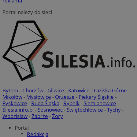
reklama
Portal należy do sieci
Bytom
-
Chorzów
-
Gliwice
-
Katowice
-
Łaziska Górne
-
Mikołów
-
Mysłowice
-
Orzesze
-
Piekary Śląskie
-
Pyskowice
-
Ruda Śląska
-
Rybnik
-
Siemianowice
-
Silesia.info.pl
-
Sosnowiec
-
Świętochłowice
-
Tychy
-
Wodzisław
-
Zabrze
-
Żory
Portal
Redakcja