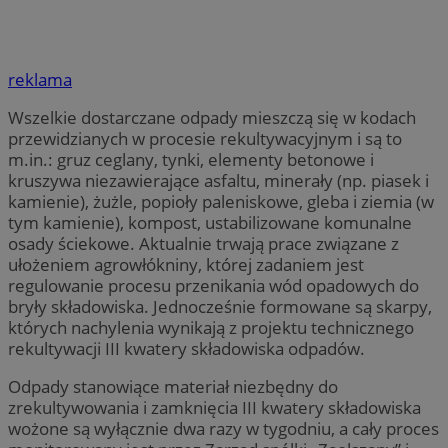
reklama
Wszelkie dostarczane odpady mieszczą się w kodach
przewidzianych w procesie rekultywacyjnym i są to
m.in.: gruz ceglany, tynki, elementy betonowe i
kruszywa niezawierające asfaltu, minerały (np. piasek i
kamienie), żużle, popioły paleniskowe, gleba i ziemia (w
tym kamienie), kompost, ustabilizowane komunalne
osady ściekowe. Aktualnie trwają prace związane z
ułożeniem agrowłókniny, której zadaniem jest
regulowanie procesu przenikania wód opadowych do
bryły składowiska. Jednocześnie formowane są skarpy,
których nachylenia wynikają z projektu technicznego
rekultywacji III kwatery składowiska odpadów.
Odpady stanowiące materiał niezbędny do
zrekultywowania i zamknięcia III kwatery składowiska
wożone są wyłącznie dwa razy w tygodniu, a cały proces