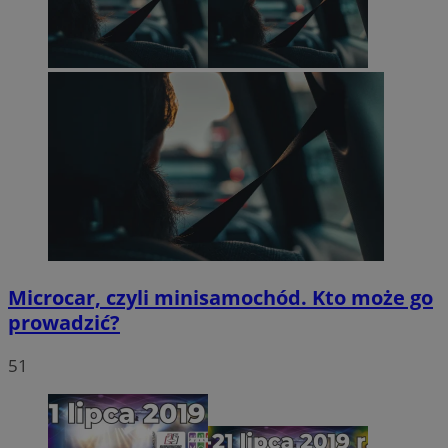
Microcar, czyli minisamochód. Kto może go
prowadzić?
51