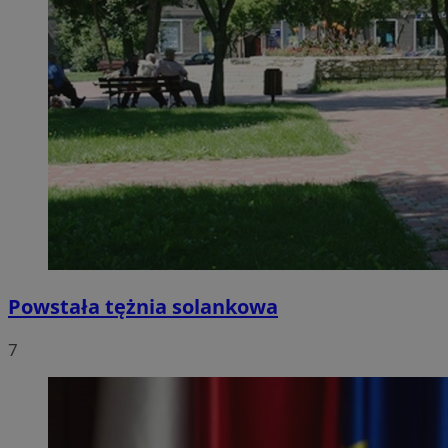
Powstała tężnia solankowa
7