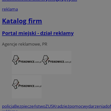
reklama
Katalog firm
Portal miejski - dział reklamy
Agencje reklamowe, PR
policja
Bezpieczeństwo
ZUS
Kradzież
pomoc
wydarzenia
do