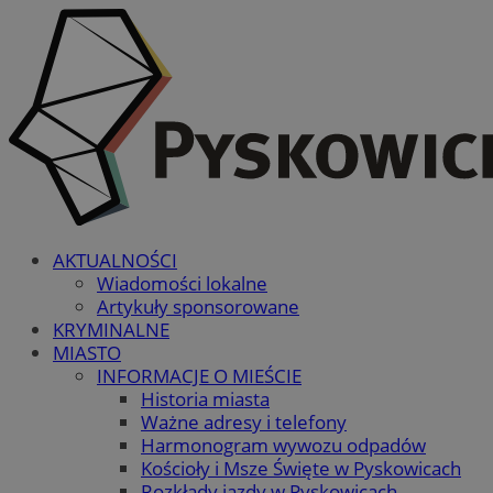
AKTUALNOŚCI
Wiadomości lokalne
Artykuły sponsorowane
KRYMINALNE
MIASTO
INFORMACJE O MIEŚCIE
Historia miasta
Ważne adresy i telefony
Harmonogram wywozu odpadów
Kościoły i Msze Święte w Pyskowicach
Rozkłady jazdy w Pyskowicach