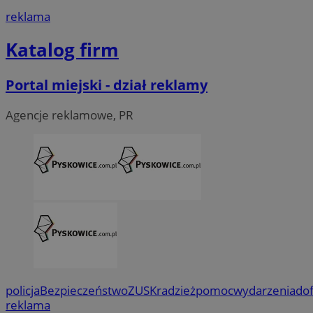
reklama
Katalog firm
Portal miejski - dział reklamy
Agencje reklamowe, PR
policja
Bezpieczeństwo
ZUS
Kradzież
pomoc
wydarzenia
do
reklama