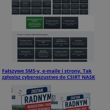
Fałszywe SMS-y, e-maile i strony. Tak
zgłosisz cyberoszustwo do CSIRT NASK