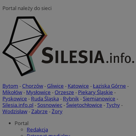
Portal należy do sieci
Bytom
-
Chorzów
-
Gliwice
-
Katowice
-
Łaziska Górne
-
Mikołów
-
Mysłowice
-
Orzesze
-
Piekary Śląskie
-
Pyskowice
-
Ruda Śląska
-
Rybnik
-
Siemianowice
-
Silesia.info.pl
-
Sosnowiec
-
Świętochłowice
-
Tychy
-
Wodzisław
-
Zabrze
-
Żory
Portal
Redakcja
Patronat medialny