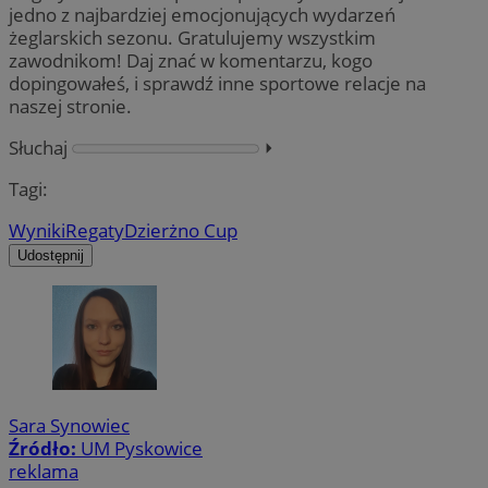
jedno z najbardziej emocjonujących wydarzeń
żeglarskich sezonu. Gratulujemy wszystkim
zawodnikom! Daj znać w komentarzu, kogo
dopingowałeś, i sprawdź inne sportowe relacje na
naszej stronie.
Słuchaj
⏵︎
Tagi:
Wyniki
Regaty
Dzierżno Cup
Udostępnij
Sara Synowiec
Źródło:
UM Pyskowice
reklama