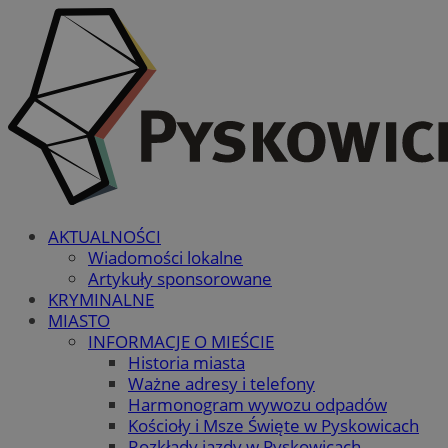
AKTUALNOŚCI
Wiadomości lokalne
Artykuły sponsorowane
KRYMINALNE
MIASTO
INFORMACJE O MIEŚCIE
Historia miasta
Ważne adresy i telefony
Harmonogram wywozu odpadów
Kościoły i Msze Święte w Pyskowicach
Rozkłady jazdy w Pyskowicach