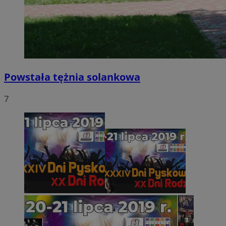
Powstała tężnia solankowa
7