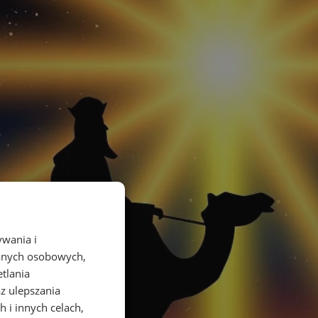
ywania i
danych osobowych,
etlania
az ulepszania
 i innych celach,