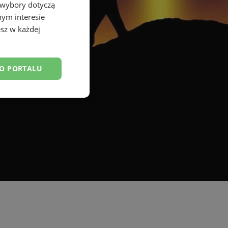
 wybory dotyczą
nym interesie
sz w każdej
DO PORTALU
esklasyfikowane
ane
owanie użytkownika i
j.