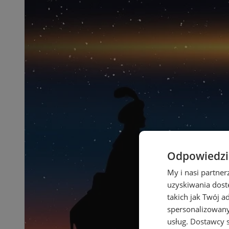
Odpowiedzia
My i nasi partne
uzyskiwania dost
takich jak Twój a
spersonalizowanyc
usług.
Dostawcy s