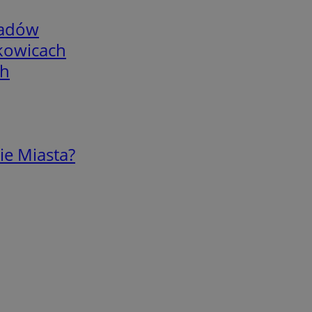
adów
skowicach
ch
ie Miasta?