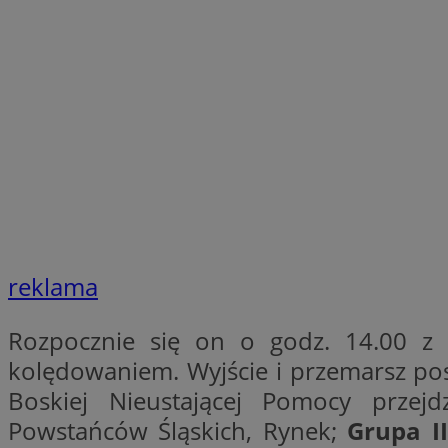
SessID
QeSessID
MvSessID
VISITOR_PRIVACY_
CookieScriptConse
reklama
__cf_bm
Rozpocznie się on o godz. 14.00 z 
__cf_bm
kolędowaniem. Wyjście i przemarsz p
Boskiej Nieustającej Pomocy przejd
Powstańców Śląskich, Rynek;
Grupa II