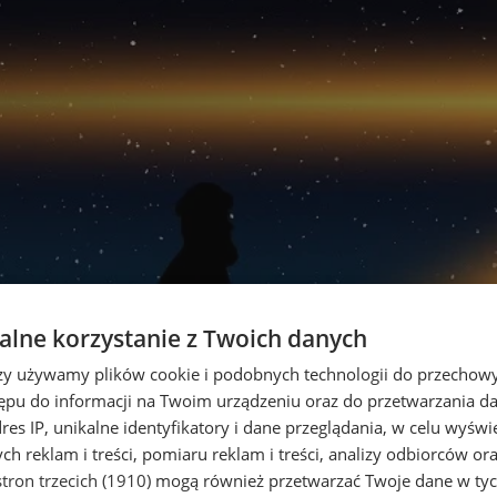
lne korzystanie z Twoich danych
rzy używamy plików cookie i podobnych technologii do przechow
ępu do informacji na Twoim urządzeniu oraz do przetwarzania 
dres IP, unikalne identyfikatory i dane przeglądania, w celu wyświ
h reklam i treści, pomiaru reklam i treści, analizy odbiorców or
tron trzecich (1910)
mogą również przetwarzać Twoje dane w tych