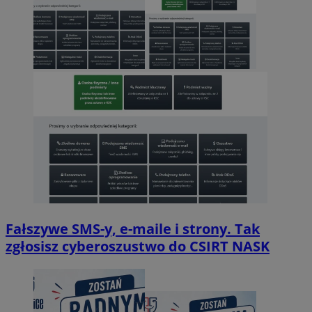
Fałszywe SMS-y, e-maile i strony. Tak
zgłosisz cyberoszustwo do CSIRT NASK