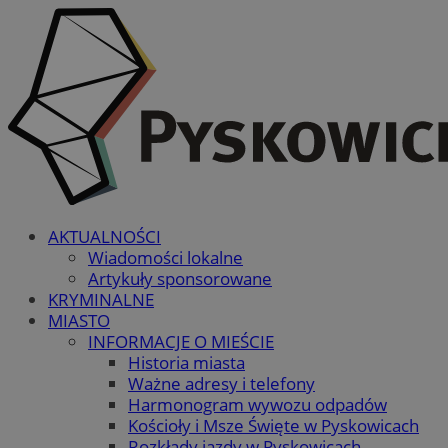
AKTUALNOŚCI
Wiadomości lokalne
Artykuły sponsorowane
KRYMINALNE
MIASTO
INFORMACJE O MIEŚCIE
Historia miasta
Ważne adresy i telefony
Harmonogram wywozu odpadów
Kościoły i Msze Święte w Pyskowicach
Rozkłady jazdy w Pyskowicach