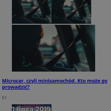
Microcar, czyli minisamochód. Kto może go
prowadzić?
51