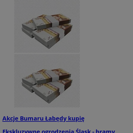
Akcje Bumaru Łabędy kupię
Ekskluzywne ogrodzenia Śląsk - bramy