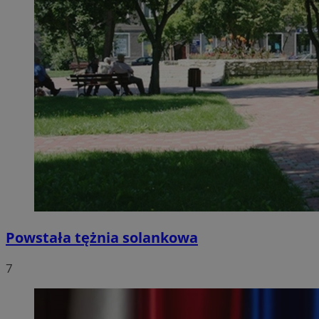
Powstała tężnia solankowa
7