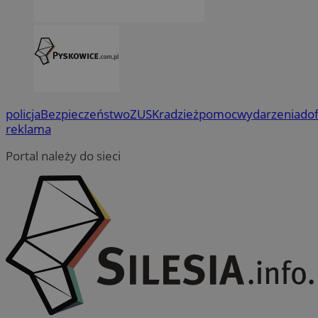
policja
Bezpieczeństwo
ZUS
Kradzież
pomoc
wydarzenia
do
reklama
Portal należy do sieci