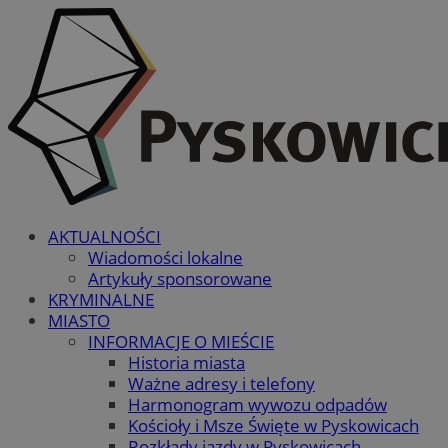
AKTUALNOŚCI
Wiadomości lokalne
Artykuły sponsorowane
KRYMINALNE
MIASTO
INFORMACJE O MIEŚCIE
Historia miasta
Ważne adresy i telefony
Harmonogram wywozu odpadów
Kościoły i Msze Święte w Pyskowicach
Rozkłady jazdy w Pyskowicach