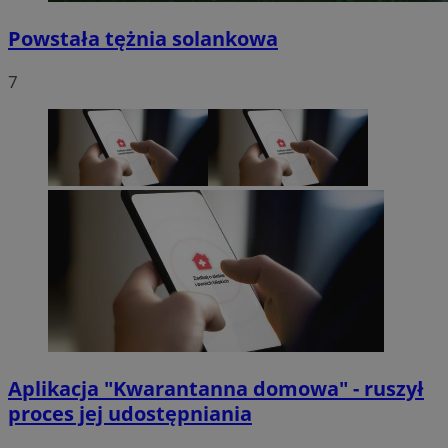
Powstała tężnia solankowa
7
Aplikacja "Kwarantanna domowa" - ruszył
proces jej udostępniania