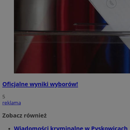
Oficjalne wyniki wyborów!
5
reklama
Zobacz również
Wiadomości kryminalne w Pyskowicach