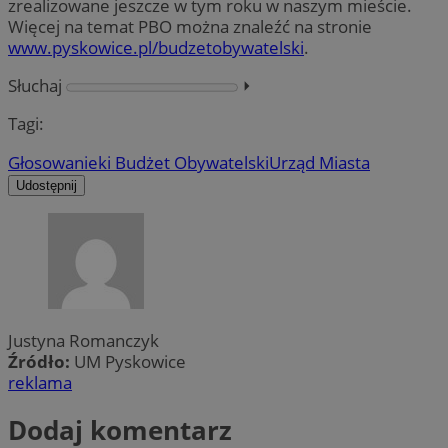
zrealizowane jeszcze w tym roku w naszym mieście.
Więcej na temat PBO można znaleźć na stronie
www.pyskowice.pl/budzetobywatelski
.
Słuchaj
⏵︎
Tagi:
Głosowanie
ki Budżet Obywatelski
Urząd Miasta
Udostępnij
Justyna Romanczyk
Źródło:
UM Pyskowice
reklama
Dodaj komentarz