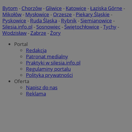
Bytom
-
Chorzów
-
Gliwice
-
Katowice
-
Łaziska Górne
-
Mikołów
-
Mysłowice
-
Orzesze
-
Piekary Śląskie
-
Pyskowice
-
Ruda Śląska
-
Rybnik
-
Siemianowice
-
Silesia.info.pl
-
Sosnowiec
-
Świętochłowice
-
Tychy
-
Wodzisław
-
Zabrze
-
Żory
Portal
Redakcja
Patronat medialny
Praktyki w silesia.info.pl
Regulaminy portalu
Polityka prywatności
Oferta
Napisz do nas
Reklama