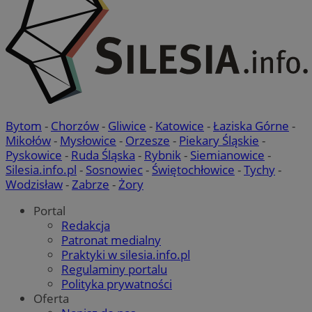
Bytom
-
Chorzów
-
Gliwice
-
Katowice
-
Łaziska Górne
-
Mikołów
-
Mysłowice
-
Orzesze
-
Piekary Śląskie
-
Pyskowice
-
Ruda Śląska
-
Rybnik
-
Siemianowice
-
Silesia.info.pl
-
Sosnowiec
-
Świętochłowice
-
Tychy
-
Wodzisław
-
Zabrze
-
Żory
Portal
Redakcja
Patronat medialny
Praktyki w silesia.info.pl
Regulaminy portalu
Polityka prywatności
Oferta