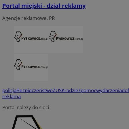
Portal miejski - dział reklamy
Agencje reklamowe, PR
policja
Bezpieczeństwo
ZUS
Kradzież
pomoc
wydarzenia
do
reklama
Portal należy do sieci