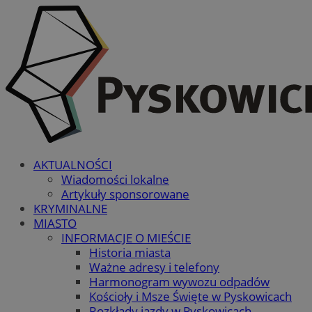
AKTUALNOŚCI
Wiadomości lokalne
Artykuły sponsorowane
KRYMINALNE
MIASTO
INFORMACJE O MIEŚCIE
Historia miasta
Ważne adresy i telefony
Harmonogram wywozu odpadów
Kościoły i Msze Święte w Pyskowicach
Rozkłady jazdy w Pyskowicach