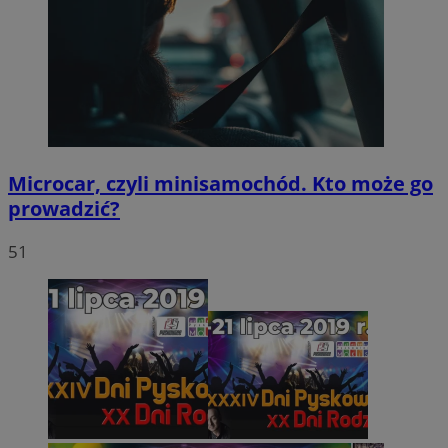
Microcar, czyli minisamochód. Kto może go
prowadzić?
51