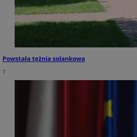
Powstała tężnia solankowa
7