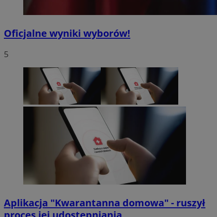
Oficjalne wyniki wyborów!
5
Aplikacja "Kwarantanna domowa" - ruszył
proces jej udostępniania