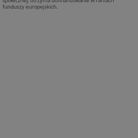
społecznej, otrzyma dofinansowanie w ramach
funduszy europejskich.