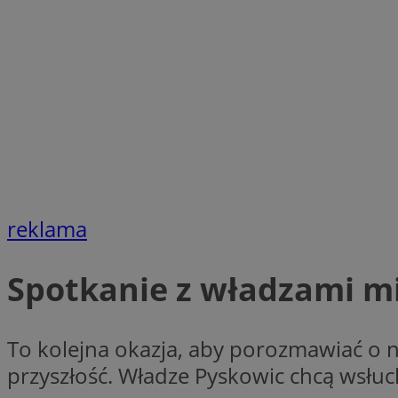
SessID
QeSessID
MvSessID
VISITOR_PRIVACY_
CookieScriptConse
reklama
__cf_bm
Spotkanie z władzami m
__cf_bm
To kolejna okazja, aby porozmawiać o n
przyszłość. Władze Pyskowic chcą wsłuc