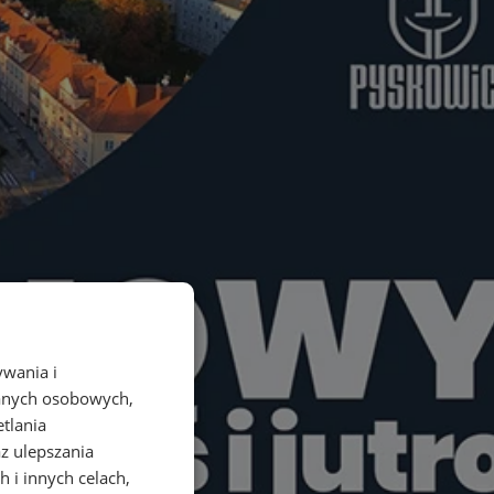
ywania i
danych osobowych,
etlania
az ulepszania
 i innych celach,