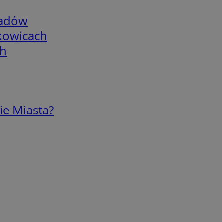
adów
skowicach
ch
ie Miasta?