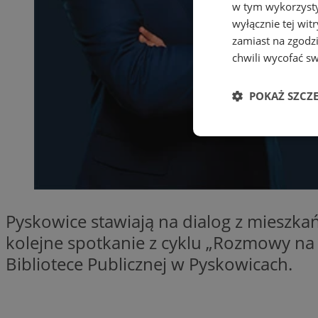
w tym wykorzysty
wyłącznie tej wi
zamiast na zgodz
chwili wycofać s
POKAŻ SZCZ
Niezbędne
Pyskowice stawiają na dialog z mieszka
kolejne spotkanie z cyklu „Rozmowy na d
Ni
Bibliotece Publicznej w Pyskowicach.
Niezbędne pliki cook
zarządzanie kontem. 
Nazwa