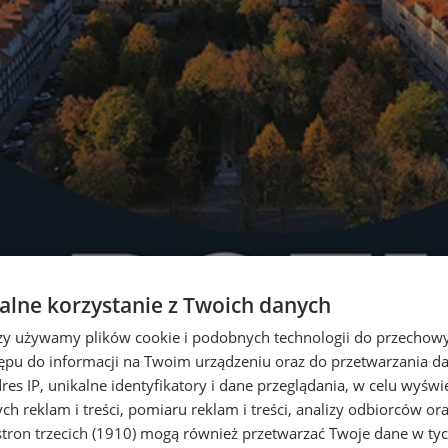
lne korzystanie z Twoich danych
rzy używamy plików cookie i podobnych technologii do przechow
ępu do informacji na Twoim urządzeniu oraz do przetwarzania 
dres IP, unikalne identyfikatory i dane przeglądania, w celu wyświ
h reklam i treści, pomiaru reklam i treści, analizy odbiorców or
tron trzecich (1910)
mogą również przetwarzać Twoje dane w tych