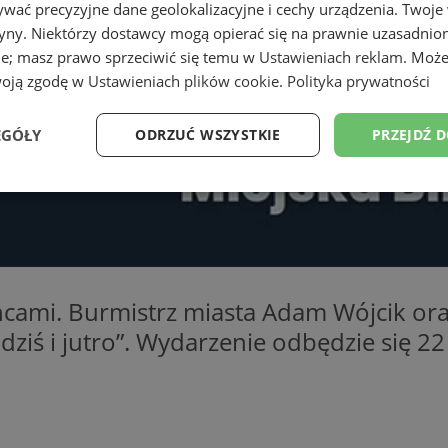
wać precyzyjne dane geolokalizacyjne i cechy urządzenia. Twoje
tryny. Niektórzy dostawcy mogą opierać się na prawnie uzasadnio
ie; masz prawo sprzeciwić się temu w
Ustawieniach reklam
. Może
woją zgodę w
Ustawieniach plików cookie
.
Polityka prywatności
EGÓŁY
ODRZUĆ WSZYSTKIE
PRZEJDŹ 
Wydajność
Targetowanie
Funkcjonalność
Ni
ńcami. Burmistrz miasta Adam Wójcik ora
ziś i jutro”. Wydarzenie odbędzie się 22
ezbędne
Wydajność
Targetowanie
Funkcjonalność
Niesklasyfikow
ie umożliwiają korzystanie z podstawowych funkcji strony internetowej, takich jak log
Bez niezbędnych plików cookie nie można prawidłowo korzystać ze strony internetowe
Provider
/
Okres
Opis
Domena
przechowywania