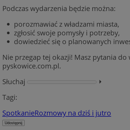
Nazwa
Podczas wydarzenia będzie można:
Nazwa
ustat_y6rnhl0sgwc
Nazwa
ustat_qtixygjb9ub
ustat_gid
porozmawiać z władzami miasta,
test_cookie
__Secure-YNID
zgłosić swoje pomysły i potrzeby,
ustat_ucijhkzXjde3
dowiedzieć się o planowanych inwes
IDE
ustat_9myf32XcXje
__eoi
ustat_e1fXggjnd6q
Nie przegap tej okazji! Masz pytania d
ustat_ugr1v6n1xr
pyskowice.com.pl.
YSC
_ga_KRG642HW80
ustat_0qdml9jpb4p
Słuchaj
⏵︎
ustat_a7pd4yq9deX
VISITOR_INFO1_LIV
__gpi
ustat_icx3j72fr3j1j
Tagi:
ustat_h2aqrz9xfljy
_ga
_fbp
Spotkanie
Rozmowy na dziś i jutro
__Secure-
Udostępnij
ROLLOUT_TOKEN