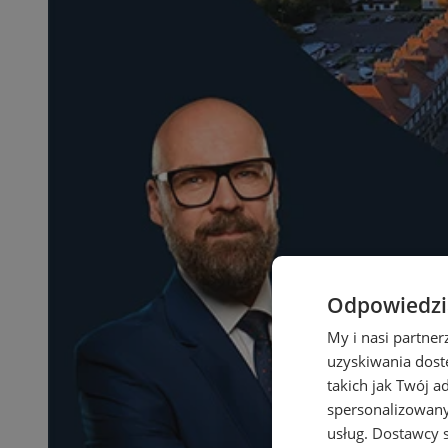
Odpowiedzia
My i nasi partne
uzyskiwania dost
takich jak Twój a
spersonalizowanyc
usług.
Dostawcy s