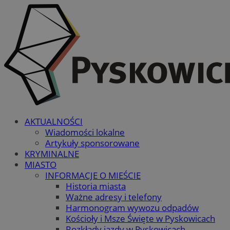
AKTUALNOŚCI
Wiadomości lokalne
Artykuły sponsorowane
KRYMINALNE
MIASTO
INFORMACJE O MIEŚCIE
Historia miasta
Ważne adresy i telefony
Harmonogram wywozu odpadów
Kościoły i Msze Święte w Pyskowicach
Rozkłady jazdy w Pyskowicach