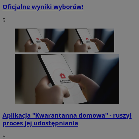
Oficjalne wyniki wyborów!
5
Aplikacja "Kwarantanna domowa" - ruszył
proces jej udostępniania
5