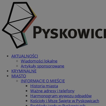
AKTUALNOŚCI
Wiadomości lokalne
Artykuły sponsorowane
KRYMINALNE
MIASTO
INFORMACJE O MIEŚCIE
Historia miasta
Ważne adresy i telefony
Harmonogram wywozu odpadów
Kościoły i Msze Święte w Pyskowicach
Rozkłady jazdy w Pyskowicach