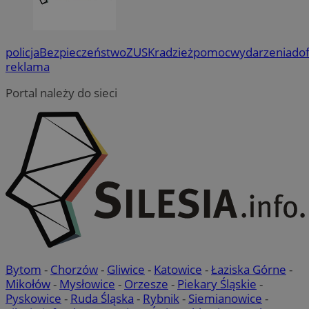
policja
Bezpieczeństwo
ZUS
Kradzież
pomoc
wydarzenia
do
reklama
Portal należy do sieci
Bytom
-
Chorzów
-
Gliwice
-
Katowice
-
Łaziska Górne
-
Mikołów
-
Mysłowice
-
Orzesze
-
Piekary Śląskie
-
Pyskowice
-
Ruda Śląska
-
Rybnik
-
Siemianowice
-