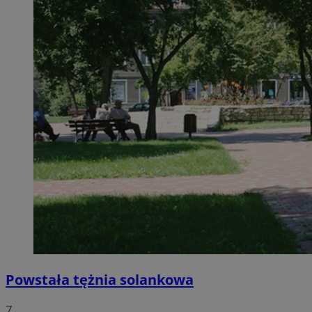
Powstała tężnia solankowa
7