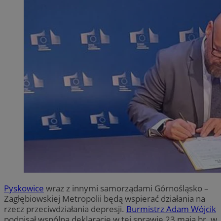
Pyskowice
wraz z innymi samorządami Górnośląsko –
Zagłębiowskiej Metropolii będą wspierać działania na
rzecz przeciwdziałania depresji.
Burmistrz Adam Wójcik
podpisał wspólną deklarację w tej sprawie 23 maja br. w