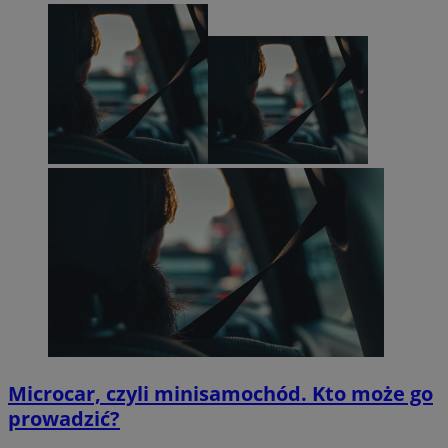
Microcar, czyli minisamochód. Kto może go
prowadzić?