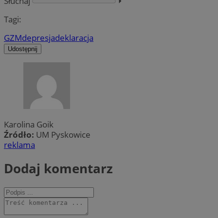
Słuchaj
⏵︎
Tagi:
GZM
depresja
deklaracja
Udostępnij
Karolina Goik
Źródło:
UM Pyskowice
reklama
Dodaj komentarz