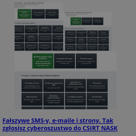
Fałszywe SMS-y, e-maile i strony. Tak
zgłosisz cyberoszustwo do CSIRT NASK