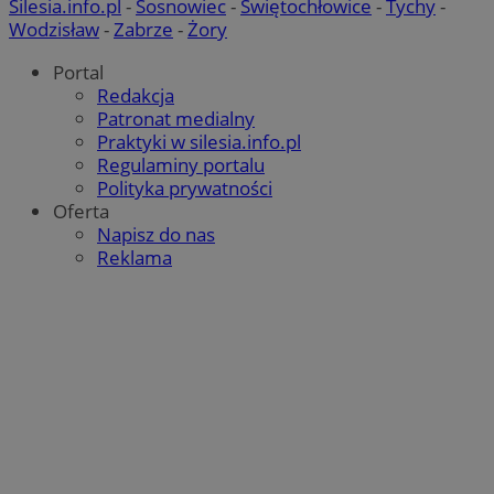
Silesia.info.pl
-
Sosnowiec
-
Świętochłowice
-
Tychy
-
Wodzisław
-
Zabrze
-
Żory
Portal
Redakcja
Patronat medialny
Praktyki w silesia.info.pl
Regulaminy portalu
Polityka prywatności
Oferta
Napisz do nas
Reklama