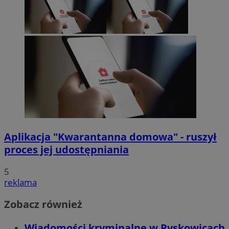
Aplikacja "Kwarantanna domowa" - ruszył
proces jej udostępniania
5
reklama
Zobacz również
Wiadomości kryminalne w Pyskowicach