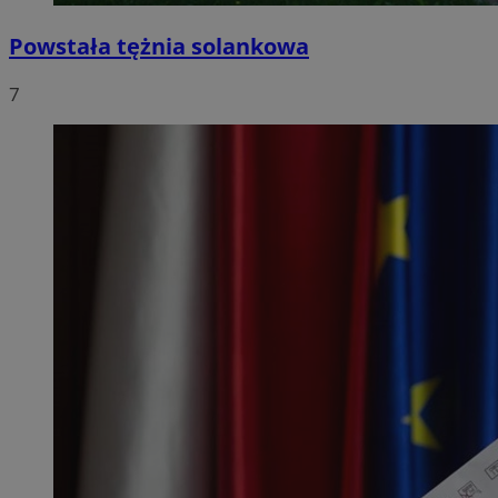
Powstała tężnia solankowa
7