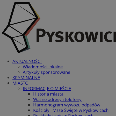
AKTUALNOŚCI
Wiadomości lokalne
Artykuły sponsorowane
KRYMINALNE
MIASTO
INFORMACJE O MIEŚCIE
Historia miasta
Ważne adresy i telefony
Harmonogram wywozu odpadów
Kościoły i Msze Święte w Pyskowicach
Rozkłady jazdy w Pyskowicach