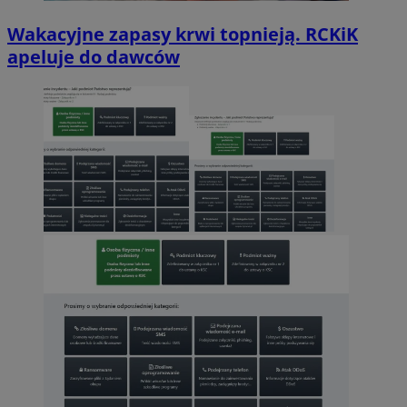
Wakacyjne zapasy krwi topnieją. RCKiK
apeluje do dawców