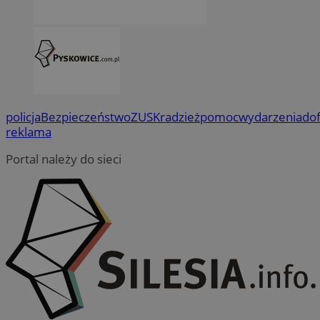
policja
Bezpieczeństwo
ZUS
Kradzież
pomoc
wydarzenia
do
reklama
Portal należy do sieci