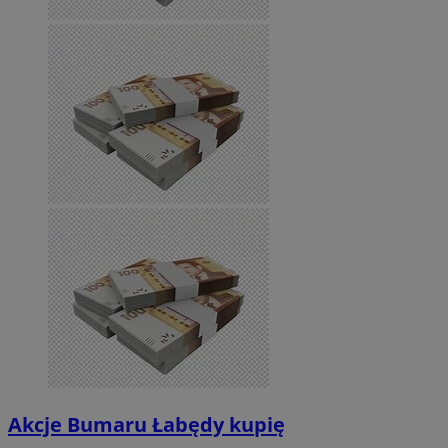
Akcje Bumaru Łabędy kupię