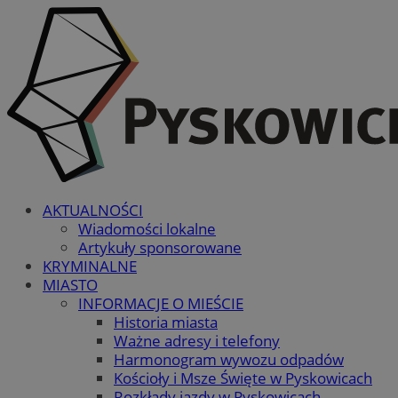
AKTUALNOŚCI
Wiadomości lokalne
Artykuły sponsorowane
KRYMINALNE
MIASTO
INFORMACJE O MIEŚCIE
Historia miasta
Ważne adresy i telefony
Harmonogram wywozu odpadów
Kościoły i Msze Święte w Pyskowicach
Rozkłady jazdy w Pyskowicach