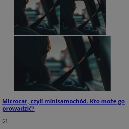
Microcar, czyli minisamochód. Kto może go
prowadzić?
51