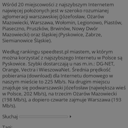
Wśród 20 miejscowości z najszybszym Internetem
najwięcej położonych jest w szeroko rozumianej
aglomeracji warszawskiej (Józefosław, Ożarów
Mazowiecki, Warszawa, Wołomin, Legionowo, Piastów,
Piaseczno, Pruszków, Brwinów, Nowy Dwór
Mazowiecki) oraz śląskiej (Pyskowice, Zabrze,
Siemianowice Śląskie).
Według rankingu speedtest.pl miastem, w którym
można korzystać z najszybszego Internetu w Polsce są
Pyskowice. Szybki dostarczają u nas m.in.: DG-NET,
Orange, Vectra i WieszowaNet. Średnia prędkość
pobierania (download) dla Internetu domowego w
naszym mieście to 225 Mb/s. Na drugim miejscu
znajduje się podwarszawski Józefosław (największa wieś
w Polsce, 202 Mb/s), na trzecim Ożarów Mazowiecki
(198 Mb/s), a dopiero czwarte zajmuje Warszawa (193
Mb/s).
Słuchaj
⏵︎
Tagi: