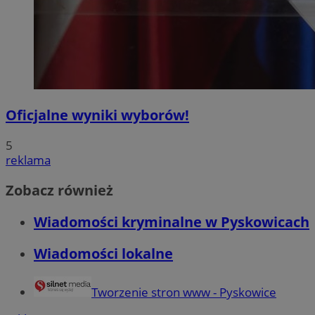
Oficjalne wyniki wyborów!
5
reklama
Zobacz również
Wiadomości kryminalne w Pyskowicach
Wiadomości lokalne
Tworzenie stron www - Pyskowice