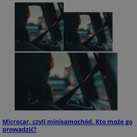
Microcar, czyli minisamochód. Kto może go
prowadzić?