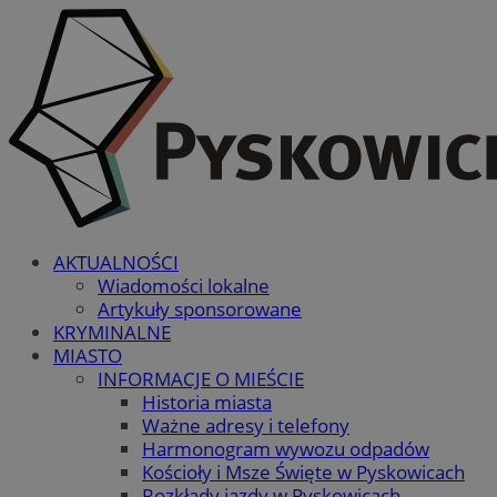
AKTUALNOŚCI
Wiadomości lokalne
Artykuły sponsorowane
KRYMINALNE
MIASTO
INFORMACJE O MIEŚCIE
Historia miasta
Ważne adresy i telefony
Harmonogram wywozu odpadów
Kościoły i Msze Święte w Pyskowicach
Rozkłady jazdy w Pyskowicach