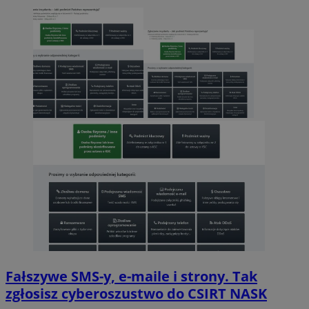
Fałszywe SMS-y, e-maile i strony. Tak
zgłosisz cyberoszustwo do CSIRT NASK