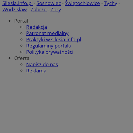
Silesia.info.pl
-
Sosnowiec
-
Świętochłowice
-
Tychy
-
Wodzisław
-
Zabrze
-
Żory
Portal
Redakcja
Patronat medialny
Praktyki w silesia.info.pl
Regulaminy portalu
Polityka prywatności
Oferta
Napisz do nas
Reklama