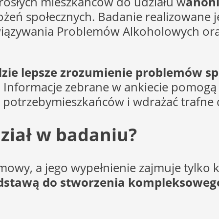
rosłych mieszkańców do udziału w
anoni
ożeń społecznych. Badanie realizowane 
iązywania Problemów Alkoholowych oraz
zie lepsze zrozumienie problemów spo
. Informacje zebrane w ankiecie pomogą 
potrzebymieszkańców i wdrażać trafne dz
ział w badaniu?
wy, a jego wypełnienie zajmuje tylko kilk
odstawą do stworzenia kompleksowe