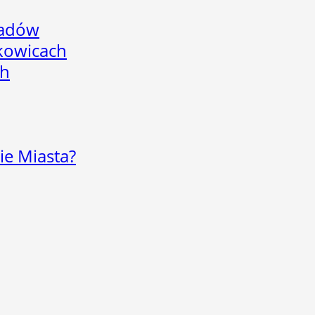
adów
skowicach
ch
ie Miasta?