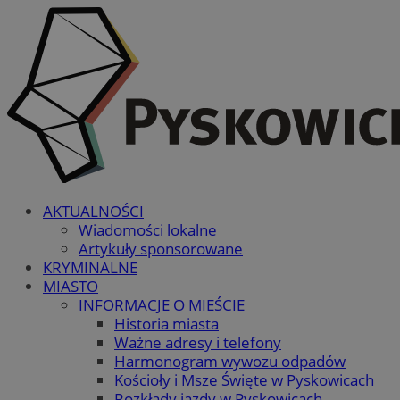
AKTUALNOŚCI
Wiadomości lokalne
Artykuły sponsorowane
KRYMINALNE
MIASTO
INFORMACJE O MIEŚCIE
Historia miasta
Ważne adresy i telefony
Harmonogram wywozu odpadów
Kościoły i Msze Święte w Pyskowicach
Rozkłady jazdy w Pyskowicach