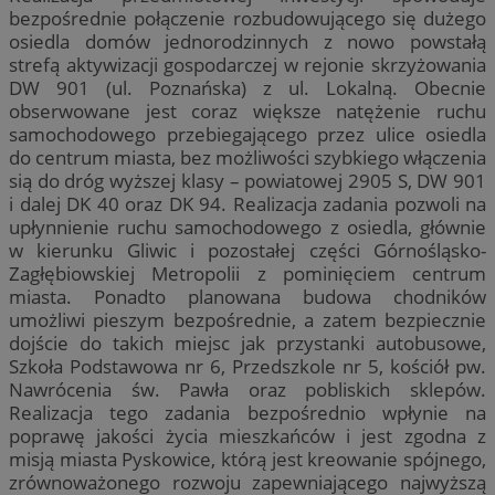
bezpośrednie połączenie rozbudowującego się dużego
osiedla domów jednorodzinnych z nowo powstałą
strefą aktywizacji gospodarczej w rejonie skrzyżowania
DW 901 (ul. Poznańska) z ul. Lokalną. Obecnie
obserwowane jest coraz większe natężenie ruchu
samochodowego przebiegającego przez ulice osiedla
do centrum miasta, bez możliwości szybkiego włączenia
sią do dróg wyższej klasy – powiatowej 2905 S, DW 901
i dalej DK 40 oraz DK 94. Realizacja zadania pozwoli na
upłynnienie ruchu samochodowego z osiedla, głównie
w kierunku Gliwic i pozostałej części Górnośląsko-
Zagłębiowskiej Metropolii z pominięciem centrum
miasta. Ponadto planowana budowa chodników
umożliwi pieszym bezpośrednie, a zatem bezpiecznie
dojście do takich miejsc jak przystanki autobusowe,
Szkoła Podstawowa nr 6, Przedszkole nr 5, kościół pw.
Nawrócenia św. Pawła oraz pobliskich sklepów.
Realizacja tego zadania bezpośrednio wpłynie na
poprawę jakości życia mieszkańców i jest zgodna z
misją miasta Pyskowice, którą jest kreowanie spójnego,
zrównoważonego rozwoju zapewniającego najwyższą