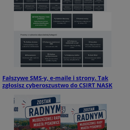
Fałszywe SMS-y, e-maile i strony. Tak
zgłosisz cyberoszustwo do CSIRT NASK