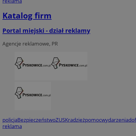
reklama
Katalog firm
Portal miejski - dział reklamy
Agencje reklamowe, PR
policja
Bezpieczeństwo
ZUS
Kradzież
pomoc
wydarzenia
do
reklama