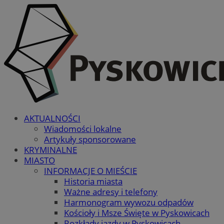
AKTUALNOŚCI
Wiadomości lokalne
Artykuły sponsorowane
KRYMINALNE
MIASTO
INFORMACJE O MIEŚCIE
Historia miasta
Ważne adresy i telefony
Harmonogram wywozu odpadów
Kościoły i Msze Święte w Pyskowicach
Rozkłady jazdy w Pyskowicach