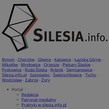
Bytom
-
Chorzów
-
Gliwice
-
Katowice
-
Łaziska Górne
-
Mikołów
-
Mysłowice
-
Orzesze
-
Piekary Śląskie
-
Pyskowice
-
Ruda Śląska
-
Rybnik
-
Siemianowice
-
Silesia.info.pl
-
Sosnowiec
-
Świętochłowice
-
Tychy
-
Wodzisław
-
Zabrze
-
Żory
Portal
Redakcja
Patronat medialny
Praktyki w silesia.info.pl