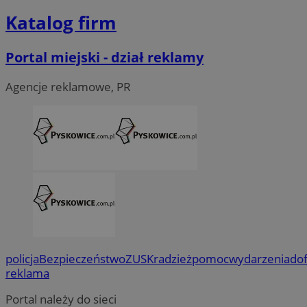
Katalog firm
Portal miejski - dział reklamy
Agencje reklamowe, PR
policja
Bezpieczeństwo
ZUS
Kradzież
pomoc
wydarzenia
do
reklama
Portal należy do sieci