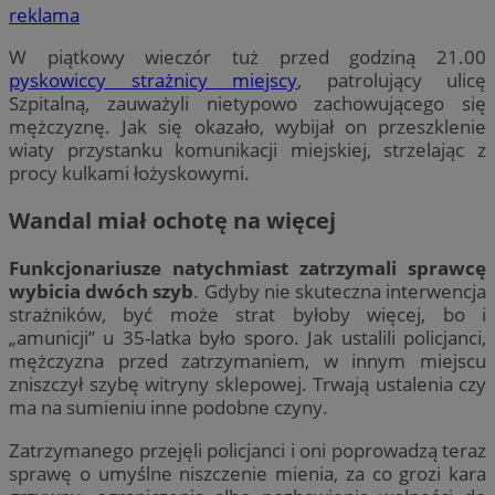
reklama
W piątkowy wieczór tuż przed godziną 21.00
pyskowiccy strażnicy miejscy
, patrolujący ulicę
Szpitalną, zauważyli nietypowo zachowującego się
mężczyznę. Jak się okazało, wybijał on przeszklenie
wiaty przystanku komunikacji miejskiej, strzelając z
procy kulkami łożyskowymi.
Wandal miał ochotę na więcej
Funkcjonariusze natychmiast zatrzymali sprawcę
wybicia dwóch szyb
. Gdyby nie skuteczna interwencja
strażników, być może strat byłoby więcej, bo i
„amunicji” u 35-latka było sporo. Jak ustalili policjanci,
mężczyzna przed zatrzymaniem, w innym miejscu
zniszczył szybę witryny sklepowej. Trwają ustalenia czy
ma na sumieniu inne podobne czyny.
Zatrzymanego przejęli policjanci i oni poprowadzą teraz
sprawę o umyślne niszczenie mienia, za co grozi kara