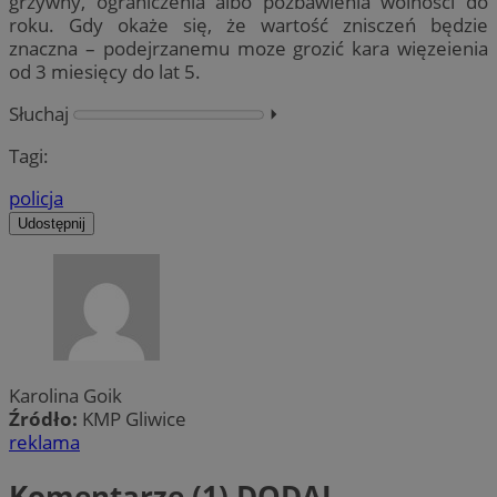
grzywny, ograniczenia albo pozbawienia wolności do
roku. Gdy okaże się, że wartość znisczeń będzie
znaczna – podejrzanemu moze grozić kara więzeienia
od 3 miesięcy do lat 5.
Słuchaj
⏵︎
Tagi:
policja
Udostępnij
Karolina Goik
Źródło:
KMP Gliwice
reklama
Komentarze (1)
DODAJ