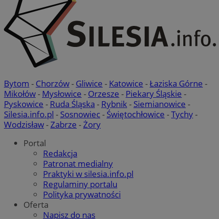
Bytom
-
Chorzów
-
Gliwice
-
Katowice
-
Łaziska Górne
-
Mikołów
-
Mysłowice
-
Orzesze
-
Piekary Śląskie
-
Pyskowice
-
Ruda Śląska
-
Rybnik
-
Siemianowice
-
Silesia.info.pl
-
Sosnowiec
-
Świętochłowice
-
Tychy
-
Wodzisław
-
Zabrze
-
Żory
Portal
Redakcja
Patronat medialny
Praktyki w silesia.info.pl
Regulaminy portalu
Polityka prywatności
Oferta
Napisz do nas