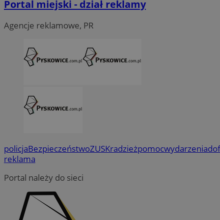
Portal miejski - dział reklamy
Agencje reklamowe, PR
policja
Bezpieczeństwo
ZUS
Kradzież
pomoc
wydarzenia
do
reklama
Portal należy do sieci