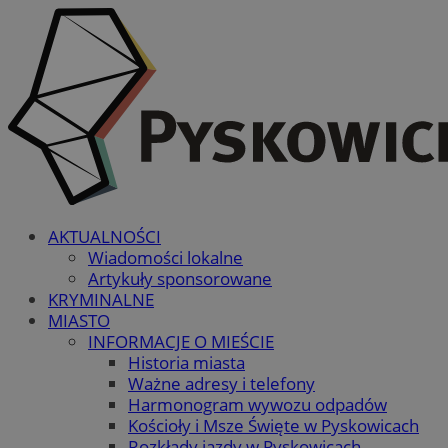
AKTUALNOŚCI
Wiadomości lokalne
Artykuły sponsorowane
KRYMINALNE
MIASTO
INFORMACJE O MIEŚCIE
Historia miasta
Ważne adresy i telefony
Harmonogram wywozu odpadów
Kościoły i Msze Święte w Pyskowicach
Rozkłady jazdy w Pyskowicach