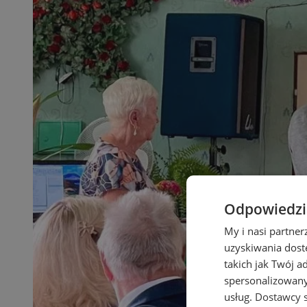
Odpowiedzia
My i nasi partne
uzyskiwania dost
takich jak Twój a
spersonalizowanyc
usług.
Dostawcy s