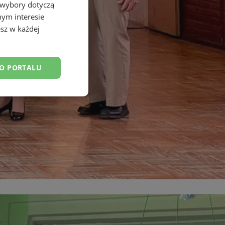
 wybory dotyczą
nym interesie
sz w każdej
DO PORTALU
esklasyfikowane
ane
owanie użytkownika i
j.