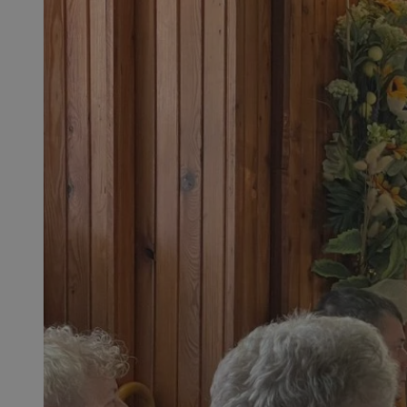
SessID
QeSessID
MvSessID
VISITOR_PRIVACY_
CookieScriptConse
__cf_bm
__cf_bm