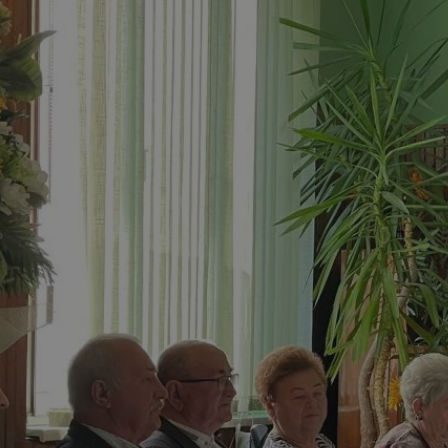
pyskowice.com.pl
1 rok
Ten plik cookie przechowuje ident
pyskowice.com.pl
1 rok
Ten plik cookie przechowuje ident
pyskowice.com.pl
1 rok
Ten plik cookie przechowuje ident
METADATA
5 miesięcy 4
Ten plik cookie jest używany d
YouTube
tygodnie
zgody użytkownika i wyboru pry
.youtube.com
interakcji z witryną. Rejestruje 
odwiedzającego na różne polityk
prywatności, zapewniając, że ich
uhonorowane w przyszłych sesja
nt
4 tygodnie 2 dni
Ten plik cookie jest używany prz
CookieScript
Script.com do zapamiętywania pr
pyskowice.com.pl
dotyczących zgody użytkownika na
to konieczne, aby baner cookie 
działał poprawnie.
29 minut 55
Ten plik cookie służy do rozróżni
Cloudflare Inc.
sekund
Jest to korzystne dla strony int
.twitter.com
Google Privacy Policy
umożliwia tworzenie ważnych r
korzystania z jej witryny interne
29 minut 59
Ten plik cookie służy do rozróżni
Cloudflare Inc.
sekund
Jest to korzystne dla strony int
.x.com
umożliwia tworzenie ważnych r
korzystania z jej witryny interne