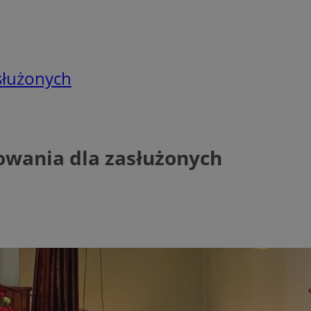
służonych
owania dla zasłużonych