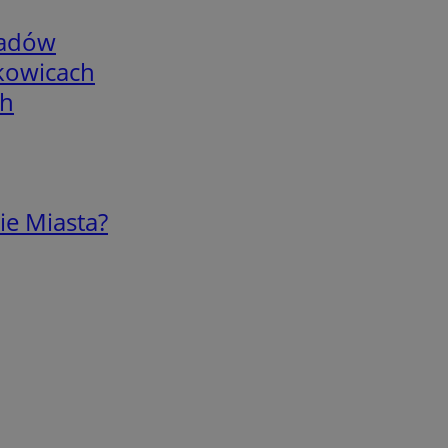
adów
skowicach
ch
ie Miasta?