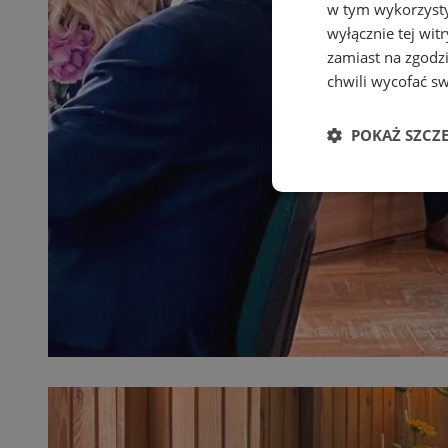
w tym wykorzysty
wyłącznie tej wi
zamiast na zgodz
chwili wycofać s
POKAŻ SZCZ
Niezbędne
Ni
Niezbędne pliki cook
zarządzanie kontem. 
Nazwa