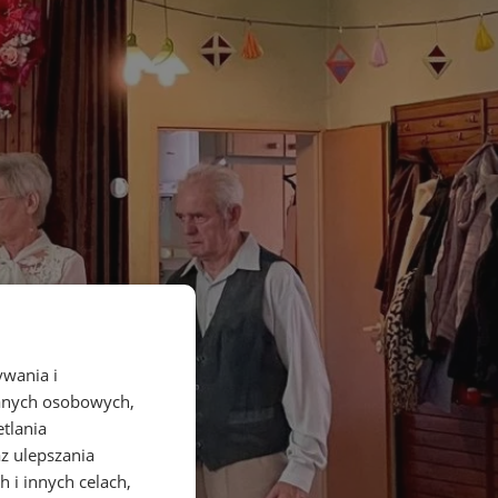
ywania i
danych osobowych,
etlania
az ulepszania
 i innych celach,