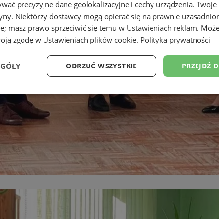
wać precyzyjne dane geolokalizacyjne i cechy urządzenia. Twoje
tryny. Niektórzy dostawcy mogą opierać się na prawnie uzasadnio
ie; masz prawo sprzeciwić się temu w
Ustawieniach reklam
. Może
woją zgodę w
Ustawieniach plików cookie
.
Polityka prywatności
EGÓŁY
ODRZUĆ WSZYSTKIE
PRZEJDŹ 
Wydajność
Targetowanie
Funkcjonalność
Ni
ezbędne
Wydajność
Targetowanie
Funkcjonalność
Niesklasyfikow
ie umożliwiają korzystanie z podstawowych funkcji strony internetowej, takich jak log
Bez niezbędnych plików cookie nie można prawidłowo korzystać ze strony internetowe
Provider
/
Okres
Opis
Domena
przechowywania