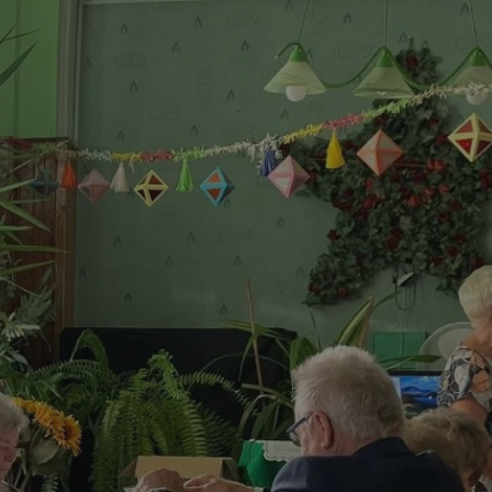
yfikator sesji.
yfikator sesji.
yfikator sesji.
o przechowywania
watności dla ich
dane dotyczące zgody
i i ustawienia
 preferencje zostaną
ch.
ez usługę Cookie-
eferencji
 pliki cookie. Jest
Cookie-Script.com
ania ludzi i botów.
ernetowej, ponieważ
aportów na temat
towej.
ania ludzi i botów.
ernetowej, ponieważ
aportów na temat
towej.