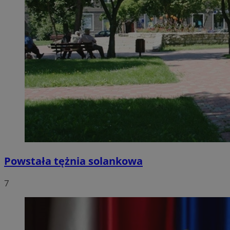
Powstała tężnia solankowa
7