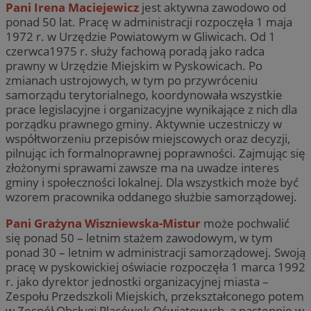
Pani Irena Maciejewicz
jest aktywna zawodowo od
ponad 50 lat. Pracę w administracji rozpoczęła 1 maja
1972 r. w Urzędzie Powiatowym w Gliwicach. Od 1
czerwca1975 r. służy fachową poradą jako radca
prawny w Urzędzie Miejskim w Pyskowicach. Po
zmianach ustrojowych, w tym po przywróceniu
samorządu terytorialnego, koordynowała wszystkie
prace legislacyjne i organizacyjne wynikające z nich dla
porządku prawnego gminy. Aktywnie uczestniczy w
współtworzeniu przepisów miejscowych oraz decyzji,
pilnując ich formalnoprawnej poprawności. Zajmując się
złożonymi sprawami zawsze ma na uwadze interes
gminy i społeczności lokalnej. Dla wszystkich może być
wzorem pracownika oddanego służbie samorządowej.
Pani Grażyna Wiszniewska-Mistur
może pochwalić
się ponad 50 – letnim stażem zawodowym, w tym
ponad 30 – letnim w administracji samorządowej. Swoją
pracę w pyskowickiej oświacie rozpoczęła 1 marca 1992
r. jako dyrektor jednostki organizacyjnej miasta –
Zespołu Przedszkoli Miejskich, przekształconego potem
w Zespół Obsługi Placówek Oświatowych, a następnie w