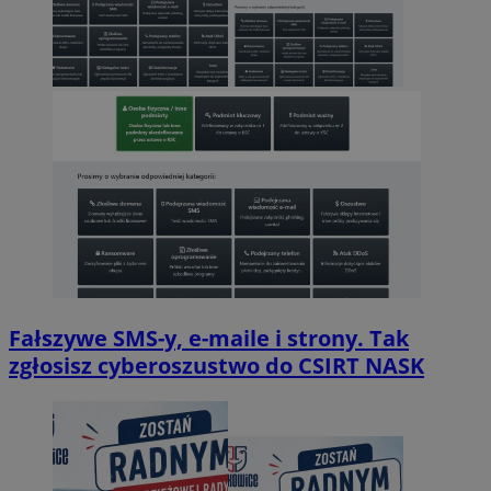
Fałszywe SMS-y, e-maile i strony. Tak
zgłosisz cyberoszustwo do CSIRT NASK