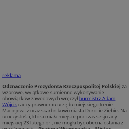
reklama
Odznaczenie Prezydenta Rzeczpospolitej Polskiej
za
wzorowe, wyjątkowe sumienne wykonywanie
obowiązków zawodowych wręczył
burmistrz Adam
Wójcik
radcy prawnemu urzędu miejskiego Irenie
Maciejewicz oraz skarbnikowi miasta Dorocie Ziębie. Na
uroczystości, która miała miejsce podczas sesji rady
miejskiej 23 lutego br., nie mogła być obecna ostania z
wyróżnionych –
Grażyna Wiszniewska – Mistur,