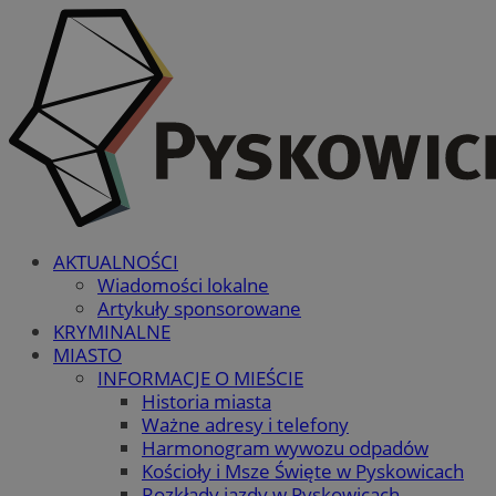
AKTUALNOŚCI
Wiadomości lokalne
Artykuły sponsorowane
KRYMINALNE
MIASTO
INFORMACJE O MIEŚCIE
Historia miasta
Ważne adresy i telefony
Harmonogram wywozu odpadów
Kościoły i Msze Święte w Pyskowicach
Rozkłady jazdy w Pyskowicach