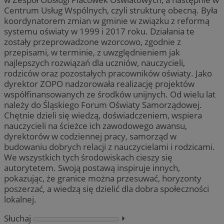
Centrum Usług Wspólnych, czyli strukturę obecną. Była
koordynatorem zmian w gminie w związku z reformą
systemu oświaty w 1999 i 2017 roku. Działania te
zostały przeprowadzone wzorcowo, zgodnie z
przepisami, w terminie, z uwzględnieniem jak
najlepszych rozwiązań dla uczniów, nauczycieli,
rodziców oraz pozostałych pracowników oświaty. Jako
dyrektor ZOPO nadzorowała realizację projektów
współfinansowanych ze środków unijnych. Od wielu lat
należy do Śląskiego Forum Oświaty Samorządowej.
Chętnie dzieli się wiedzą, doświadczeniem, wspiera
nauczycieli na ścieżce ich zawodowego awansu,
dyrektorów w codziennej pracy, samorząd w
budowaniu dobrych relacji z nauczycielami i rodzicami.
We wszystkich tych środowiskach cieszy się
autorytetem. Swoją postawą inspiruje innych,
pokazując, że granice można przesuwać, horyzonty
poszerzać, a wiedzą się dzielić dla dobra społeczności
lokalnej.
Słuchaj
⏵︎