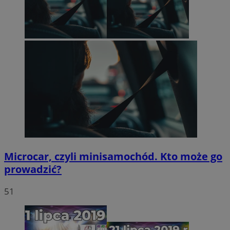
Microcar, czyli minisamochód. Kto może go
prowadzić?
51