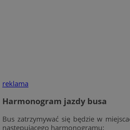
SessID
QeSessID
MvSessID
VISITOR_PRIVACY_
CookieScriptConse
reklama
__cf_bm
Harmonogram jazdy busa
__cf_bm
Bus zatrzymywać się będzie w miejscac
następującego harmonogramu: