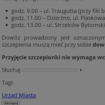
Nazwa
godz. 9.00 – ul. Traugutta (przy filii b
Nazwa
ustat_y6rnhl0sgwc
Nazwa
godz. 11.00 – Dzierżno, ul. Piaskowa
ustat_qtixygjb9ub
ustat_gid
test_cookie
godz. 13.00 – ul. Strzelców Bytomski
__Secure-YNID
ustat_ucijhkzXjde3
IDE
Dowóz prowadzony jest oznaczonym
ustat_9myf32XcXje
__eoi
szczepienia muszą mieć przy sobie
dowó
ustat_e1fXggjnd6q
ustat_ugr1v6n1xr
YSC
Przyjęcie szczepionki nie wymaga wcze
_ga_KRG642HW80
ustat_0qdml9jpb4p
ustat_a7pd4yq9deX
VISITOR_INFO1_LIV
__gpi
Słuchaj
⏵︎
ustat_icx3j72fr3j1j
ustat_h2aqrz9xfljy
Tagi:
_ga
_fbp
Urząd Miasta
__Secure-
ROLLOUT_TOKEN
Udostępnij