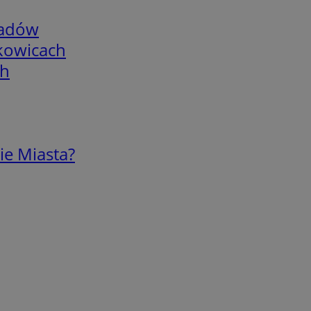
adów
skowicach
ch
ie Miasta?