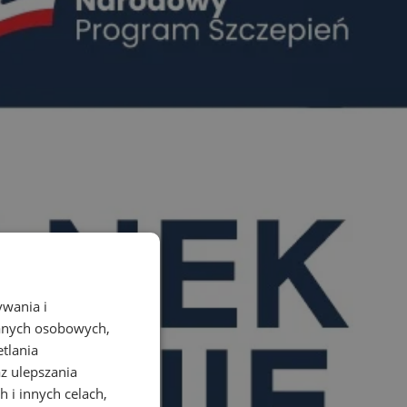
ywania i
danych osobowych,
etlania
az ulepszania
 i innych celach,