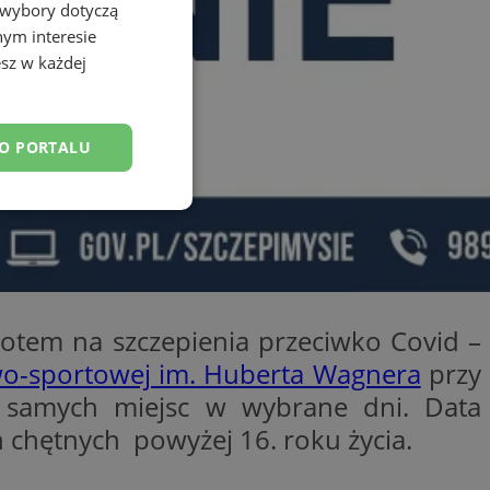
 wybory dotyczą
nym interesie
sz w każdej
DO PORTALU
esklasyfikowane
rotem na szczepienia przeciwko Covid –
o-sportowej im. Huberta Wagnera
przy
ane
h samych miejsc w wybrane dni. Data
owanie użytkownika i
j.
h chętnych powyżej 16. roku życia.