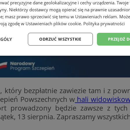
wać precyzyjne dane geolokalizacyjne i cechy urządzenia. Twoje
tryny. Niektórzy dostawcy mogą opierać się na prawnie uzasadnio
ie; masz prawo sprzeciwić się temu w
Ustawieniach reklam
. Może
woją zgodę w
Ustawieniach plików cookie
.
Polityka prywatności
EGÓŁY
ODRZUĆ WSZYSTKIE
PRZEJDŹ 
Wydajność
Targetowanie
Funkcjonalność
Ni
który bezpłatnie zawiezie tam i z pow
czepień Powszechnych w
hali widowiskow
ezbędne
Wydajność
Targetowanie
Funkcjonalność
Niesklasyfikow
port prowadzony będzie zawsze z tyc
ie umożliwiają korzystanie z podstawowych funkcji strony internetowej, takich jak log
Bez niezbędnych plików cookie nie można prawidłowo korzystać ze strony internetowe
piątek, 13 sierpnia. Zapraszamy wszystkic
Provider
/
Okres
Opis
Domena
przechowywania