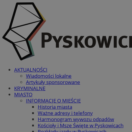
AKTUALNOŚCI
Wiadomości lokalne
Artykuły sponsorowane
KRYMINALNE
MIASTO
INFORMACJE O MIEŚCIE
Historia miasta
Ważne adresy i telefony
Harmonogram wywozu odpadów
Kościoły i Msze Święte w Pyskowicach
Rozkłady jazdy w Pyskowicach