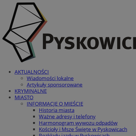
AKTUALNOŚCI
Wiadomości lokalne
Artykuły sponsorowane
KRYMINALNE
MIASTO
INFORMACJE O MIEŚCIE
Historia miasta
Ważne adresy i telefony
Harmonogram wywozu odpadów
Kościoły i Msze Święte w Pyskowicach
Rozkłady jazdy w Pyskowicach