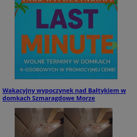
Wakacyjny wypoczynek nad Bałtykiem w
domkach Szmaragdowe Morze