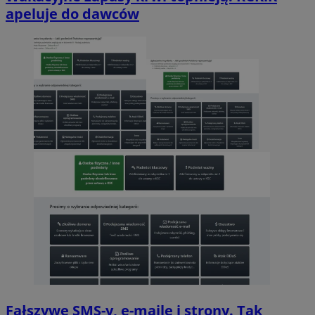
apeluje do dawców
Fałszywe SMS-y, e-maile i strony. Tak