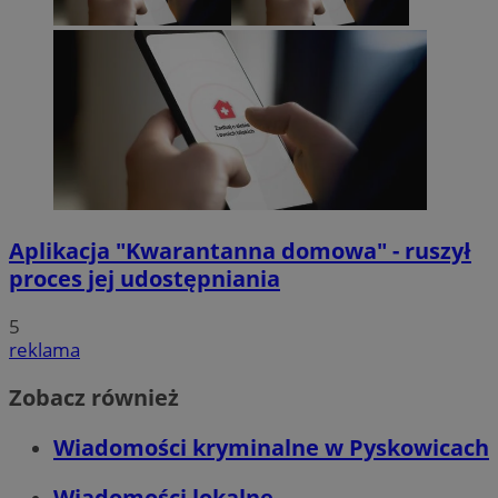
Aplikacja "Kwarantanna domowa" - ruszył
proces jej udostępniania
5
reklama
Zobacz również
Wiadomości kryminalne w Pyskowicach
Wiadomości lokalne