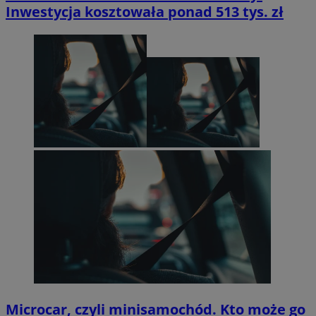
Inwestycja kosztowała ponad 513 tys. zł
Microcar, czyli minisamochód. Kto może go