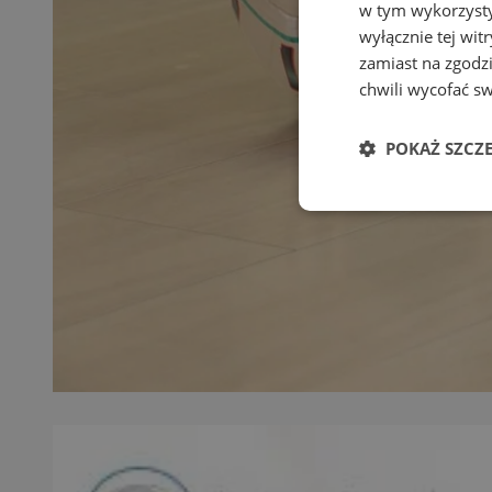
w tym wykorzysty
wyłącznie tej wi
zamiast na zgodz
chwili wycofać s
POKAŻ SZCZ
Niezbędne
Ni
Niezbędne pliki cook
zarządzanie kontem. 
Nazwa