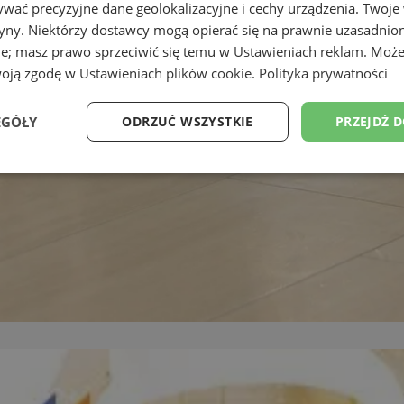
wać precyzyjne dane geolokalizacyjne i cechy urządzenia. Twoje
tryny. Niektórzy dostawcy mogą opierać się na prawnie uzasadnio
ie; masz prawo sprzeciwić się temu w
Ustawieniach reklam
. Może
woją zgodę w
Ustawieniach plików cookie
.
Polityka prywatności
EGÓŁY
ODRZUĆ WSZYSTKIE
PRZEJDŹ 
Wydajność
Targetowanie
Funkcjonalność
Ni
ezbędne
Wydajność
Targetowanie
Funkcjonalność
Niesklasyfikow
ie umożliwiają korzystanie z podstawowych funkcji strony internetowej, takich jak log
Bez niezbędnych plików cookie nie można prawidłowo korzystać ze strony internetowe
Provider
/
Okres
Opis
Domena
przechowywania