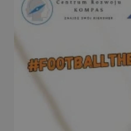
SessID
QeSessID
MvSessID
VISITOR_PRIVACY_
CookieScriptConse
__cf_bm
__cf_bm