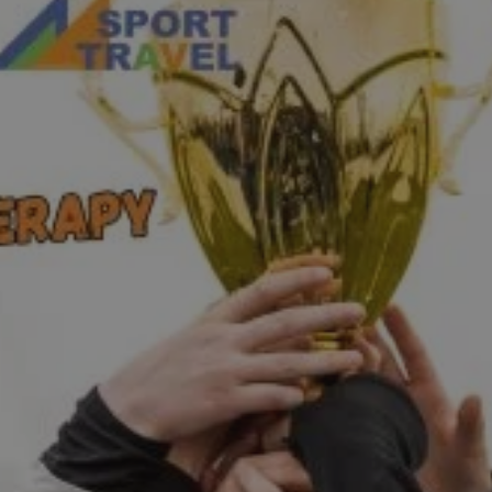
pyskowice.com.pl
1 rok
Ten plik cookie przechowuje ident
pyskowice.com.pl
1 rok
Ten plik cookie przechowuje ident
pyskowice.com.pl
1 rok
Ten plik cookie przechowuje ident
METADATA
5 miesięcy 4
Ten plik cookie jest używany d
YouTube
tygodnie
zgody użytkownika i wyboru pry
.youtube.com
interakcji z witryną. Rejestruje 
odwiedzającego na różne polityk
prywatności, zapewniając, że ich
uhonorowane w przyszłych sesja
nt
4 tygodnie 2 dni
Ten plik cookie jest używany prz
CookieScript
Script.com do zapamiętywania pr
pyskowice.com.pl
dotyczących zgody użytkownika na
to konieczne, aby baner cookie 
działał poprawnie.
29 minut 55
Ten plik cookie służy do rozróżni
Cloudflare Inc.
sekund
Jest to korzystne dla strony int
.twitter.com
Google Privacy Policy
umożliwia tworzenie ważnych r
korzystania z jej witryny interne
29 minut 59
Ten plik cookie służy do rozróżni
Cloudflare Inc.
sekund
Jest to korzystne dla strony int
.x.com
umożliwia tworzenie ważnych r
korzystania z jej witryny interne