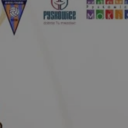
yfikator sesji.
yfikator sesji.
yfikator sesji.
o przechowywania
watności dla ich
dane dotyczące zgody
i i ustawienia
 preferencje zostaną
ch.
ez usługę Cookie-
eferencji
 pliki cookie. Jest
Cookie-Script.com
ania ludzi i botów.
ernetowej, ponieważ
aportów na temat
towej.
ania ludzi i botów.
ernetowej, ponieważ
aportów na temat
towej.