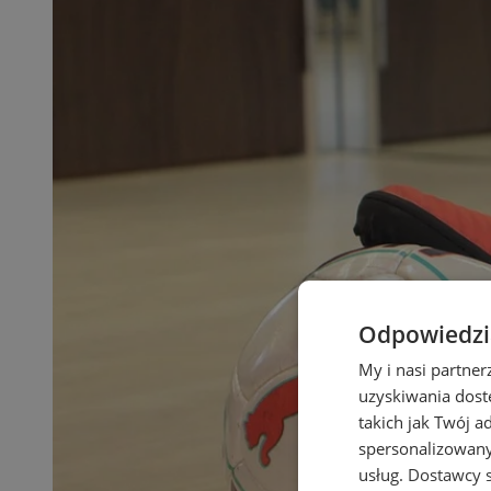
Odpowiedzia
My i nasi partne
uzyskiwania dost
takich jak Twój a
spersonalizowanyc
usług.
Dostawcy s