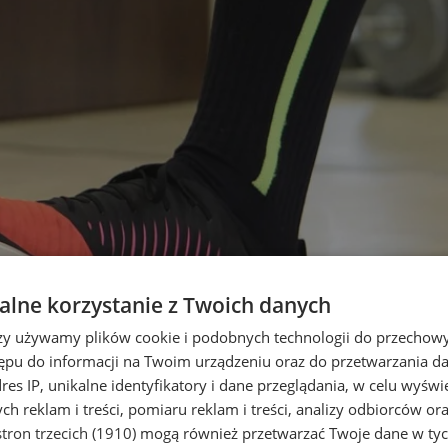
lne korzystanie z Twoich danych
rzy używamy plików cookie i podobnych technologii do przechow
ępu do informacji na Twoim urządzeniu oraz do przetwarzania 
dres IP, unikalne identyfikatory i dane przeglądania, w celu wyświ
h reklam i treści, pomiaru reklam i treści, analizy odbiorców or
tron trzecich (1910)
mogą również przetwarzać Twoje dane w tych