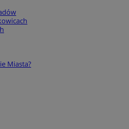
adów
skowicach
ch
ie Miasta?