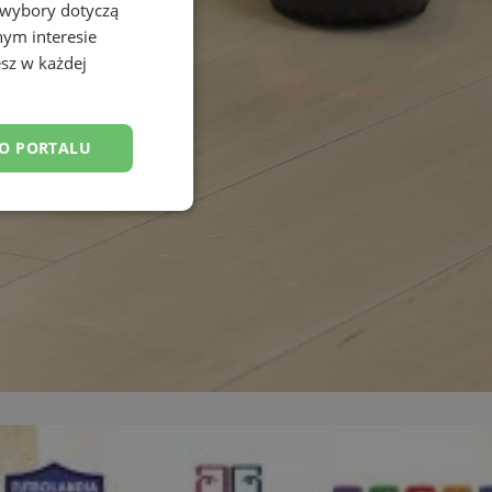
 wybory dotyczą
nym interesie
sz w każdej
DO PORTALU
esklasyfikowane
ane
owanie użytkownika i
j.