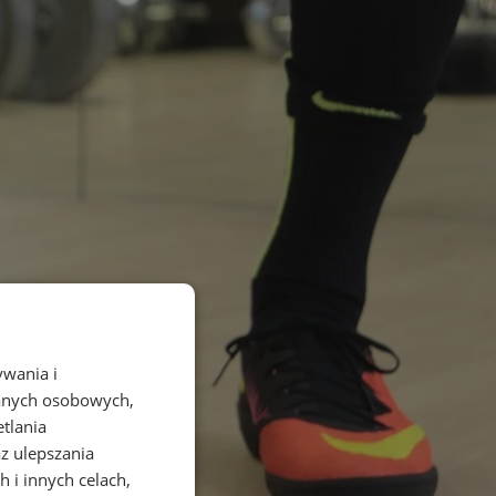
ywania i
danych osobowych,
etlania
az ulepszania
 i innych celach,